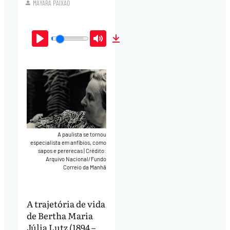
MAYARA PAIXÃO
Play
Mute
Download
A paulista se tornou
especialista em anfíbios, como
sapos e pererecas
|
Crédito:
Arquivo Nacional/Fundo
Correio da Manhã
A trajetória de vida
de Bertha Maria
Júlia Lutz (1894 –