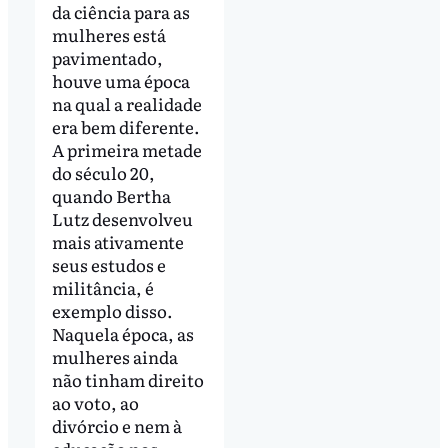
da ciência para as
mulheres está
pavimentado,
houve uma época
na qual a realidade
era bem diferente.
A primeira metade
do século 20,
quando Bertha
Lutz desenvolveu
mais ativamente
seus estudos e
militância, é
exemplo disso.
Naquela época, as
mulheres ainda
não tinham direito
ao voto, ao
divórcio e nem à