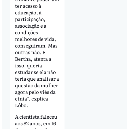
ter acesso à
educação, à
participação,
associação e a
condições
melhores de vida,
conseguiram. Mas
outras não. E
Bertha, atenta a
isso, queria
estudar se ela não
teria que analisar a
questão da mulher
agora pelo viés da
etnia”, explica
Lôbo.
A cientista faleceu
aos 82 anos, em 16