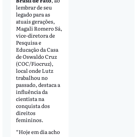
Brasil de Fato
, ao
lembrar de seu
legado para as
atuais gerações,
Magali Romero Sá,
vice-diretora de
Pesquisa e
Educação da Casa
de Oswaldo Cruz
(COC/Fiocruz),
local onde Lutz
trabalhou no
passado, destaca a
influência da
cientista na
conquista dos
direitos
femininos.
“Hoje em dia acho