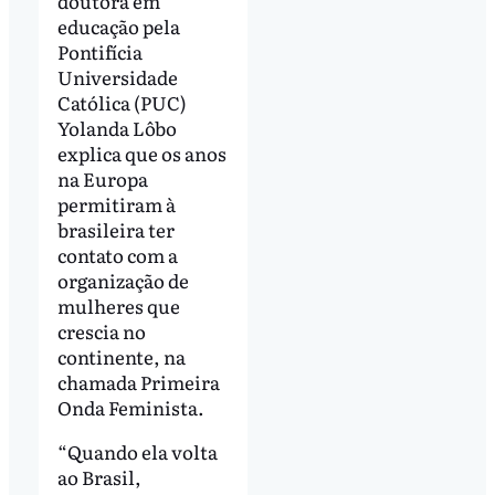
doutora em
educação pela
Pontifícia
Universidade
Católica (PUC)
Yolanda Lôbo
explica que os anos
na Europa
permitiram à
brasileira ter
contato com a
organização de
mulheres que
crescia no
continente, na
chamada Primeira
Onda Feminista.
“Quando ela volta
ao Brasil,