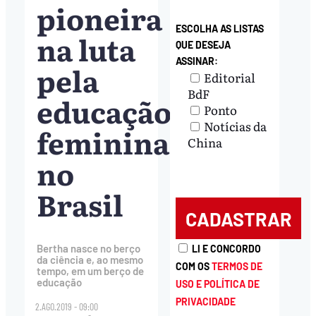
pioneira
ESCOLHA AS LISTAS
na luta
QUE DESEJA
ASSINAR:
pela
Editorial
BdF
educação
Ponto
Notícias da
feminina
China
no
Brasil
Bertha nasce no berço
LI E CONCORDO
da ciência e, ao mesmo
COM OS
TERMOS DE
tempo, em um berço de
educação
USO E POLÍTICA DE
PRIVACIDADE
2.AGO.2019 - 09:00