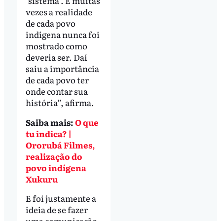
‘sistema’. E muitas
vezes a realidade
de cada povo
indígena nunca foi
mostrado como
deveria ser. Daí
saiu a importância
de cada povo ter
onde contar sua
história”, afirma.
Saiba mais:
O que
tu indica? |
Ororubá Filmes,
realização do
povo indígena
Xukuru
E foi justamente a
ideia de se fazer
uma comunicação