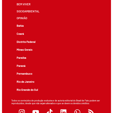
BEM VIVER
SOCIOAMBIENTAL
OPINIÃO
Bahia
Ceará
Distrito Federal
Minas Gerais
Paraíba
Paraná
Pernambuco
Rio de Janeiro
Rio Grande do Sul
Todos os conteúdos de produção exclusiva e de autoria editorial do Brasil de Fato podem ser
reproduzidos, desde que não sejam alterados e que se deem os devidos créditos.