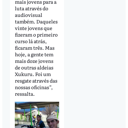
mais jovens para a
luta através do
audiovisual
também. Daqueles
vinte jovens que
fizeram o primeiro
curso lá atrás,
ficaram três. Mas
hoje, a gente tem
mais doze jovens
de outras aldeias
Xukuru. Foi um
resgate através das
nossas oficinas”,
ressalta.