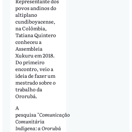
Representante dos
povos andinos do
altiplano
cundiboyacense,
na Colômbia,
Tatiana Quintero
conheceu a
Assembleia
Xukuru em 2018.
Do primeiro
encontro, veio a
ideia de fazer um
mestrado sobre o
trabalho da
Ororubá.
A
pesquisa
"Comunicação
Comunitária
Indígena: a Ororubá