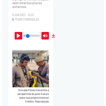
sem interlocutores
externos
17.JUN.2023 - 13:33
PEDRO STROPASOLAS
Play
Mute
Download
Ororubá Filmes transmite a
perspectiva do povo Xukuru
sobre sua própria história
|
Crédito: Reprodução