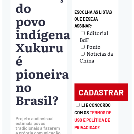
do
ESCOLHA AS LISTAS
povo
QUE DESEJA
ASSINAR:
indígena
Editorial
BdF
Xukuru
Ponto
Notícias da
é
China
pioneira
no
Brasil?
LI E CONCORDO
COM OS
TERMOS DE
Projeto audiovisual
USO E POLÍTICA DE
estimula povos
PRIVACIDADE
tradicionais a fazerem
a própria comunicação,