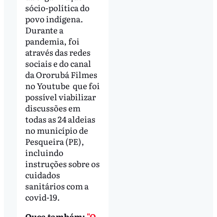
sócio-política do
povo indígena.
Durante a
pandemia, foi
através das redes
sociais e do canal
da Ororubá Filmes
no Youtube que foi
possível viabilizar
discussões em
todas as 24 aldeias
no município de
Pesqueira (PE),
incluindo
instruções sobre os
cuidados
sanitários com a
covid-19.
Ouça também:
"O