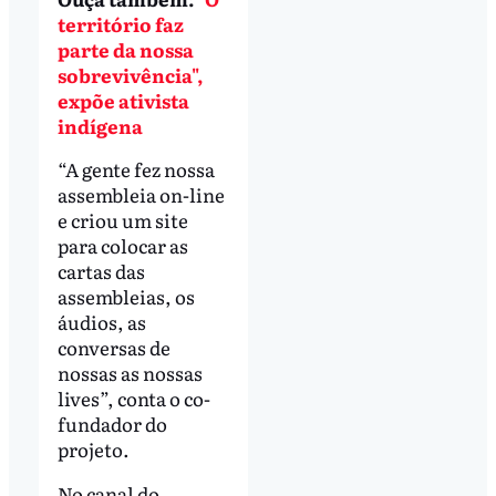
território faz
parte da nossa
sobrevivência",
expõe ativista
indígena
“A gente fez nossa
assembleia on-line
e criou um site
para colocar as
cartas das
assembleias, os
áudios, as
conversas de
nossas as nossas
lives”, conta o co-
fundador do
projeto.
No canal do