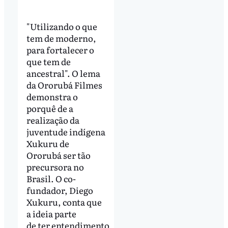
"Utilizando o que
tem de moderno,
para fortalecer o
que tem de
ancestral". O lema
da Ororubá Filmes
demonstra o
porquê de a
realização da
juventude indígena
Xukuru de
Ororubá ser tão
precursora no
Brasil. O co-
fundador, Diego
Xukuru, conta que
a ideia parte
de ter entendimento