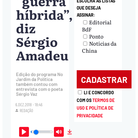
“guerra
ESCOLHA AS LISTAS
híbrida”,
QUE DESEJA
ASSINAR:
Editorial
diz
BdF
Sérgio
Ponto
Notícias da
Amadeu
China
Edição do programa No
Jardim da Política
também contou com
entrevista com o poeta
LI E CONCORDO
Sérgio Vaz
COM OS
TERMOS DE
6.DEZ.2018 - 18:46
USO E POLÍTICA DE
REDAÇÃO
PRIVACIDADE