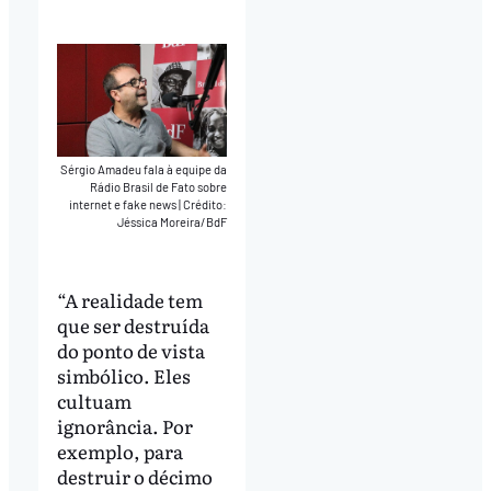
Play
Mute
Download
Sérgio Amadeu fala à equipe da
Rádio Brasil de Fato sobre
internet e fake news
|
Crédito:
Jéssica Moreira/BdF
“A realidade tem
que ser destruída
do ponto de vista
simbólico. Eles
cultuam
ignorância. Por
exemplo, para
destruir o décimo