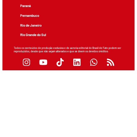
Paraná
Pernambuco
Rio de Janeiro
Rio Grande do Sul
Todos os conteúdos de produção exclusiva e de autoria editorial do Brasil de Fato podem ser
reproduzidos, desde que não sejam alterados e que se deem os devidos créditos.