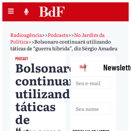
Radioagência
>>
Podcasts
>>
No Jardim da
Política
>>
Bolsonaro continuará utilizando
táticas de “guerra híbrida”, diz Sérgio Amadeu
PODCAST
Bolsonaro
|
Newslett
continuará
utilizando
táticas
de