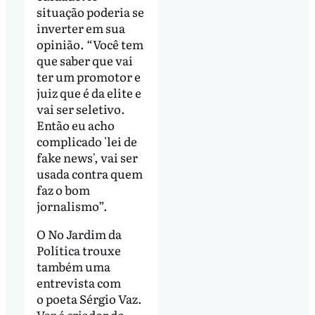
situação poderia se
inverter em sua
opinião. “Você tem
que saber que vai
ter um promotor e
juiz que é da elite e
vai ser seletivo.
Então eu acho
complicado 'lei de
fake news', vai ser
usada contra quem
faz o bom
jornalismo”.
O No Jardim da
Política trouxe
também uma
entrevista com
o poeta Sérgio Vaz.
Vaz é criador do