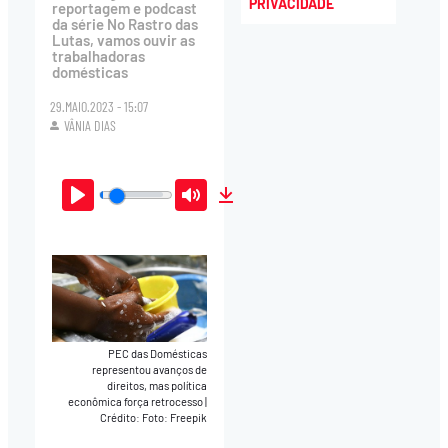
PRIVACIDADE
reportagem e podcast
da série No Rastro das
Lutas, vamos ouvir as
trabalhadoras
domésticas
29.MAIO.2023 - 15:07
VÂNIA DIAS
Play
Mute
Download
PEC das Domésticas
representou avanços de
direitos, mas política
econômica força retrocesso
|
Crédito: Foto: Freepik