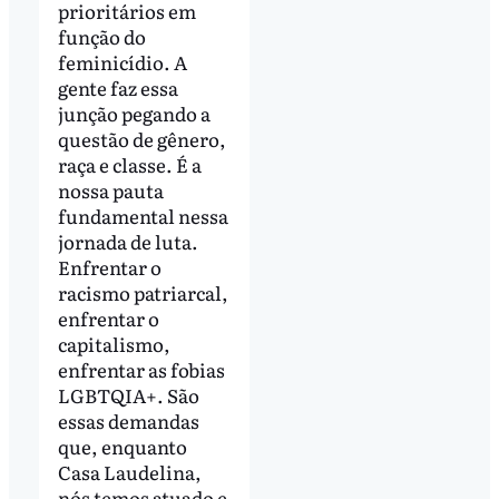
prioritários em
função do
feminicídio. A
gente faz essa
junção pegando a
questão de gênero,
raça e classe. É a
nossa pauta
fundamental nessa
jornada de luta.
Enfrentar o
racismo patriarcal,
enfrentar o
capitalismo,
enfrentar as fobias
LGBTQIA+. São
essas demandas
que, enquanto
Casa Laudelina,
nós temos atuado e