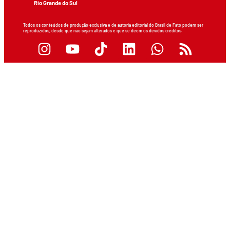
Rio Grande do Sul
Todos os conteúdos de produção exclusiva e de autoria editorial do Brasil de Fato podem ser
reproduzidos, desde que não sejam alterados e que se deem os devidos créditos.