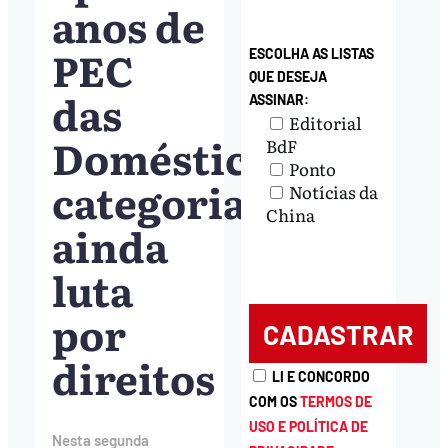
anos de
PEC
ESCOLHA AS LISTAS
QUE DESEJA
das
ASSINAR:
Editorial
Domésticas,
BdF
Ponto
categoria
Notícias da
China
ainda
luta
por
direitos
LI E CONCORDO
COM OS
TERMOS DE
USO E POLÍTICA DE
Nesta segunda