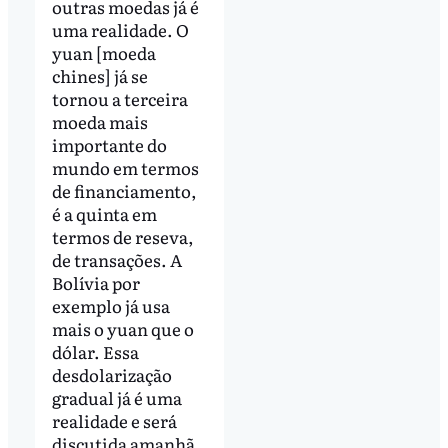
outras moedas já é
uma realidade. O
yuan [moeda
chines] já se
tornou a terceira
moeda mais
importante do
mundo em termos
de financiamento,
é a quinta em
termos de reseva,
de transações. A
Bolívia por
exemplo já usa
mais o yuan que o
dólar. Essa
desdolarização
gradual já é uma
realidade e será
discutida amanhã