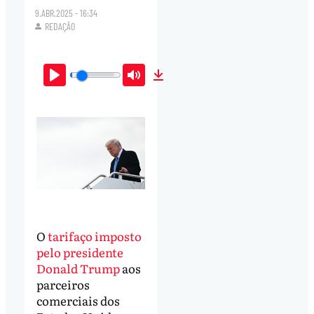
9.ABR.2025 - 16:34
REDAÇÃO
Play
Mute
Download
O
tarifaço imposto
pelo presidente
Donald Trump
aos
parceiros
comerciais dos