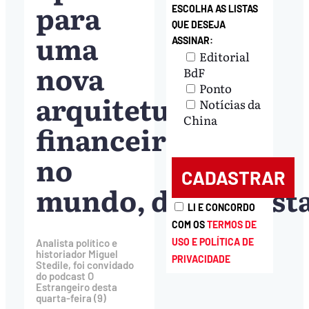
para
ESCOLHA AS LISTAS
QUE DESEJA
uma
ASSINAR:
Editorial
nova
BdF
Ponto
arquitetura
Notícias da
China
financeira
no
mundo, diz analist
LI E CONCORDO
COM OS
TERMOS DE
USO E POLÍTICA DE
Analista político e
historiador Miguel
PRIVACIDADE
Stedile, foi convidado
do podcast O
Estrangeiro desta
quarta-feira (9)