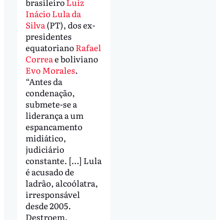
brasileiro
Luiz
Inácio Lula da
Silva
(PT), dos ex-
presidentes
equatoriano
Rafael
Correa
e boliviano
Evo Morales
.
“Antes da
condenação,
submete-se a
liderança a um
espancamento
midiático,
judiciário
constante. […] Lula
é acusado de
ladrão, alcoólatra,
irresponsável
desde 2005.
Destroem,