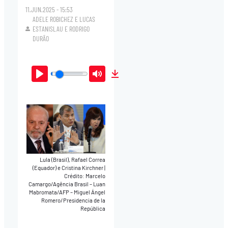
11.JUN.2025 - 15:53
ADELE ROBICHEZ
E
LUCAS
ESTANISLAU
E
RODRIGO
DURÃO
Play
Mute
Download
Lula (Brasil), Rafael Correa
(Equador) e Cristina Kirchner
|
Crédito: Marcelo
Camargo/Agência Brasil – Luan
Mabromata/AFP – Miguel Ángel
Romero/Presidencia de la
República