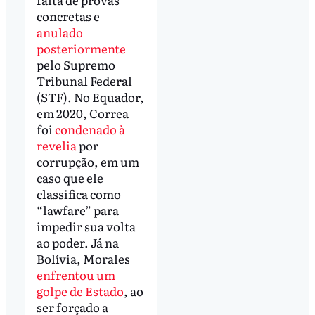
concretas e
anulado
posteriormente
pelo Supremo
Tribunal Federal
(STF). No Equador,
em 2020, Correa
foi
condenado à
revelia
por
corrupção, em um
caso que ele
classifica como
“lawfare” para
impedir sua volta
ao poder. Já na
Bolívia, Morales
enfrentou um
golpe de Estado
, ao
ser forçado a