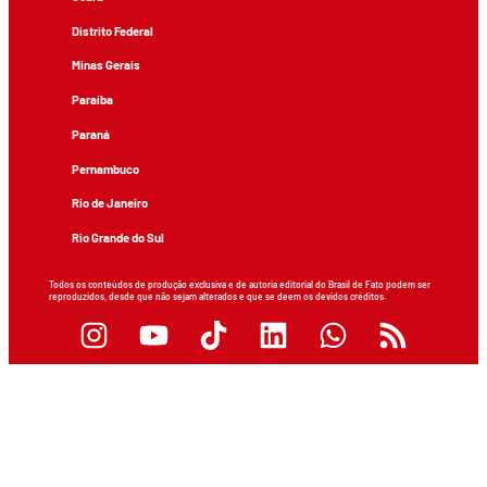
Distrito Federal
Minas Gerais
Paraíba
Paraná
Pernambuco
Rio de Janeiro
Rio Grande do Sul
Todos os conteúdos de produção exclusiva e de autoria editorial do Brasil de Fato podem ser
reproduzidos, desde que não sejam alterados e que se deem os devidos créditos.