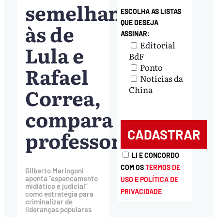
semelhante
ESCOLHA AS LISTAS
QUE DESEJA
às de
ASSINAR:
Editorial
Lula e
BdF
Ponto
Rafael
Notícias da
Correa,
China
compara
professor
LI E CONCORDO
COM OS
TERMOS DE
Gilberto Maringoni
aponta “espancamento
USO E POLÍTICA DE
midiático e judicial”
PRIVACIDADE
como estratégia para
criminalizar de
lideranças populares