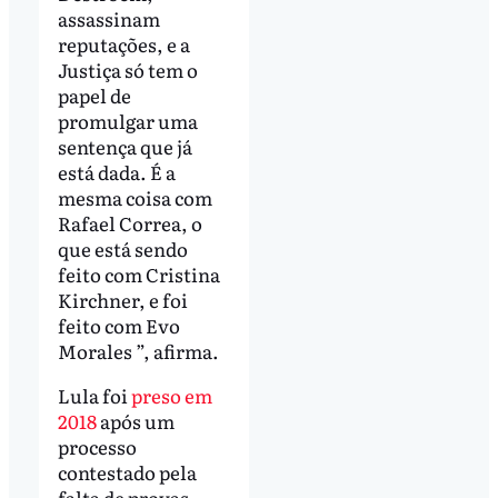
assassinam
reputações, e a
Justiça só tem o
papel de
promulgar uma
sentença que já
está dada. É a
mesma coisa com
Rafael Correa, o
que está sendo
feito com Cristina
Kirchner, e foi
feito com Evo
Morales ”, afirma.
Lula foi
preso em
2018
após um
processo
contestado pela
falta de provas