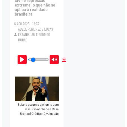
civil e repressão
extrema, o que não se
aplica à realidade
brasileira
6.AGO.2025 - 18:32
ADELE ROBICHEZ
E
LUCAS
ESTANISLAU
E
RODRIGO
DURÃO
Play
Mute
Download
Bukele assumiu em junho com
discurso alinhado à Casa
Branca
|
Crédito: Divulgação