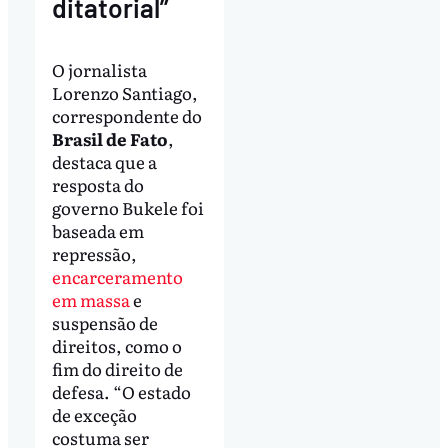
ditatorial”
O jornalista
Lorenzo Santiago,
correspondente do
Brasil de Fato
,
destaca que a
resposta do
governo Bukele foi
baseada em
repressão,
encarceramento
em massa
e
suspensão de
direitos, como o
fim do direito de
defesa. “O estado
de exceção
costuma ser