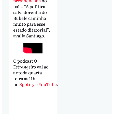
presidenciais
no
país. “A política
salvadorenha do
Bukele caminha
muito para esse
estado ditatorial”,
avalia Santiago.
O podcast
O
Estrangeiro
vai ao
ar toda quarta-
feira às 11h
no
Spotify
e
YouTube
.