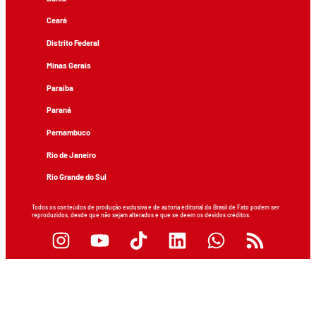
Ceará
Distrito Federal
Minas Gerais
Paraíba
Paraná
Pernambuco
Rio de Janeiro
Rio Grande do Sul
Todos os conteúdos de produção exclusiva e de autoria editorial do Brasil de Fato podem ser
reproduzidos, desde que não sejam alterados e que se deem os devidos créditos.