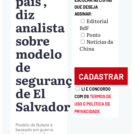
país’,
ESCOLHA AS LISTAS
QUE DESEJA
diz
ASSINAR:
Editorial
analista
BdF
Ponto
sobre
Notícias da
modelo
China
de
segurança
de El
LI E CONCORDO
COM OS
TERMOS DE
Salvador
USO E POLÍTICA DE
PRIVACIDADE
Modelo de Bukele é
baseado em guerra