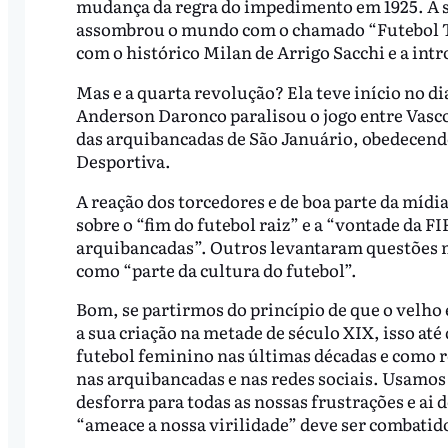
mudança da regra do impedimento em 1925. A 
assombrou o mundo com o chamado “Futebol Tota
com o histórico Milan de Arrigo Sacchi e a intr
Mas e a quarta revolução? Ela teve início no dia
Anderson Daronco paralisou o jogo entre Vasco
das arquibancadas de São Januário, obedecend
Desportiva.
A reação dos torcedores e de boa parte da mídi
sobre o “fim do futebol raiz” e a “vontade da FI
arquibancadas”. Outros levantaram questões ma
como “parte da cultura do futebol”.
Bom, se partirmos do princípio de que o velho
a sua criação na metade de século XIX, isso at
futebol feminino nas últimas décadas e como
nas arquibancadas e nas redes sociais. Usamos
desforra para todas as nossas frustrações e ai 
“ameace a nossa virilidade” deve ser combatid