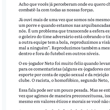
Acho que vocês já perceberam onde eu quero c
combatê-la com todas as nossas forças.
Já ouvi mais de uma vez que somos nós mesmo
um porre e quando estamos nas arquibancadas 
nós. É um problema que transcende a esfera 
o goleiro do time adversário está cobrando o 
a outra equipe tem a bola, reproduzimos a visão
mal a ninguém”. Reproduzimos também a mesm
dentro e fora do futebol em outros níveis.
O ex-jogador Neto foi muito feliz quando lev
para os comentaristas (alguns ex-jogadores co
esporte por conta de opção sexual e da rejeiçã
clube. O racista, o homofóbico, segundo Neto,
Essa fala pode ser um pouco pesada. Mas se 
vez que agimos de maneira preconceituosa, isso
mesmo em valores éticos e morais se você não 