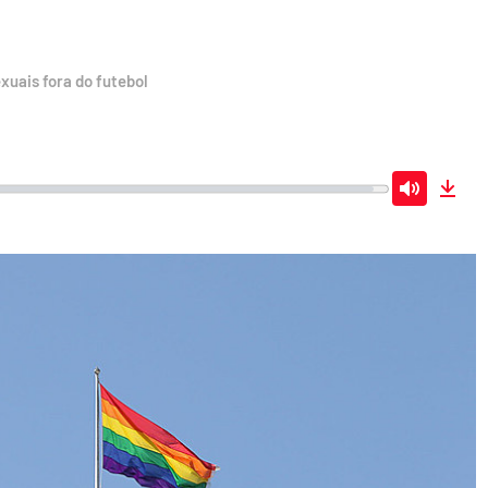
uais fora do futebol
Mute
Dow