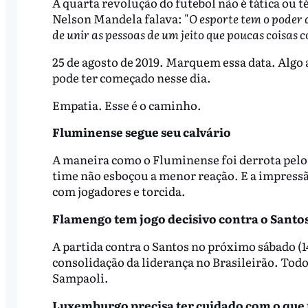
A quarta revolução do futebol não é tática ou t
Nelson Mandela falava: "
O esporte tem o poder 
de unir as pessoas de um jeito que poucas coisas
25 de agosto de 2019. Marquem essa data. Algo 
pode ter começado nesse dia.
Empatia. Esse é o caminho.
Fluminense segue seu calvário
A maneira como o Fluminense foi derrota pelo P
time não esboçou a menor reação. E a impressão
com jogadores e torcida.
Flamengo tem jogo decisivo contra o Santo
A partida contra o Santos no próximo sábado (1
consolidação da liderança no Brasileirão. Todo
Sampaoli.
Luxemburgo precisa ter cuidado com o que 