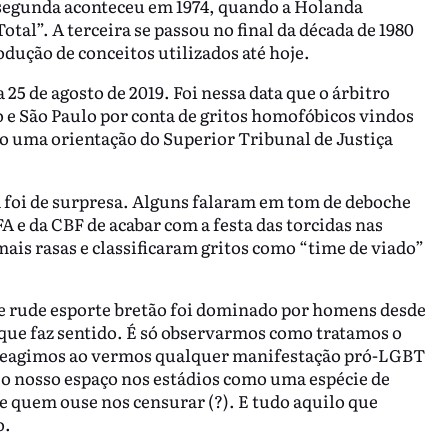
segunda aconteceu em 1974, quando a Holanda
l”. A terceira se passou no final da década de 1980
odução de conceitos utilizados até hoje.
 25 de agosto de 2019. Foi nessa data que o árbitro
 e São Paulo por conta de gritos homofóbicos vindos
o uma orientação do Superior Tribunal de Justiça
a foi de surpresa. Alguns falaram em tom de deboche
FA e da CBF de acabar com a festa das torcidas nas
is rasas e classificaram gritos como “time de viado”
 e rude esporte bretão foi dominado por homens desde
é que faz sentido. É só observarmos como tratamos o
 reagimos ao vermos qualquer manifestação pró-LGBT
 o nosso espaço nos estádios como uma espécie de
de quem ouse nos censurar (?). E tudo aquilo que
o.