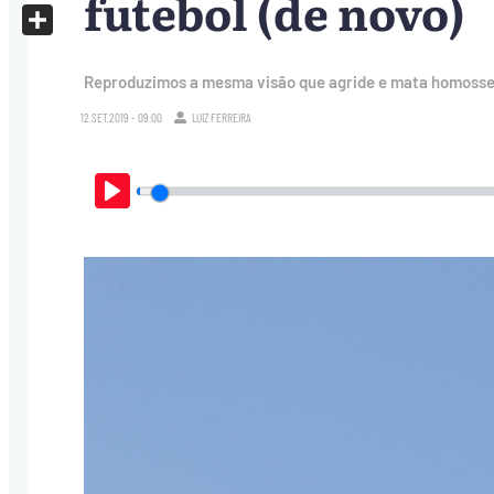
futebol (de novo)
X
Share
Reproduzimos a mesma visão que agride e mata homossex
12.SET.2019 - 09:00
LUIZ FERREIRA
Play