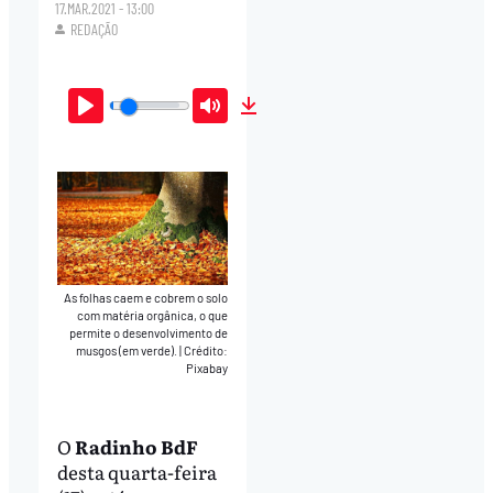
17.MAR.2021 - 13:00
REDAÇÃO
Play
Mute
Download
As folhas caem e cobrem o solo
com matéria orgânica, o que
permite o desenvolvimento de
musgos (em verde).
|
Crédito:
Pixabay
O
Radinho BdF
desta quarta-feira