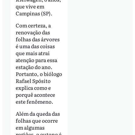
que vive em
Campinas (SP).
Com certeza, a
renovação das
folhas das árvores
é uma das coisas
que mais atrai
atenção para essa
estação do ano.
Portanto, o biólogo
Rafael Spósito
explica como e
porquê acontece
este fenômeno.
Além da queda das
folhas que ocorre
em algumas
regiões, o outono é