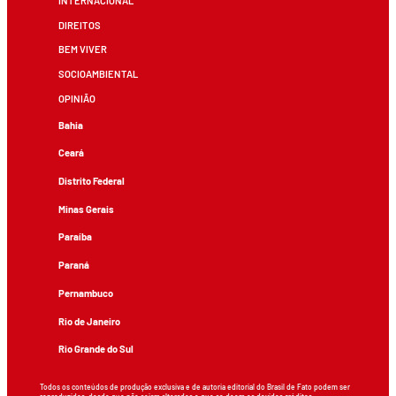
INTERNACIONAL
DIREITOS
BEM VIVER
SOCIOAMBIENTAL
OPINIÃO
Bahia
Ceará
Distrito Federal
Minas Gerais
Paraíba
Paraná
Pernambuco
Rio de Janeiro
Rio Grande do Sul
Todos os conteúdos de produção exclusiva e de autoria editorial do Brasil de Fato podem ser