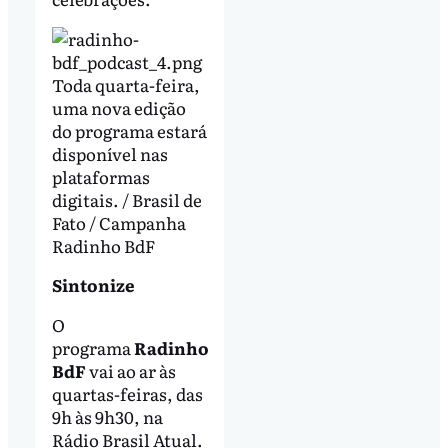
Toda quarta-feira,
uma nova edição
do programa estará
disponível nas
plataformas
digitais. / Brasil de
Fato / Campanha
Radinho BdF
Sintonize
O
programa
Radinho
BdF
vai ao ar às
quartas-feiras, das
9h às 9h30, na
Rádio Brasil Atual.