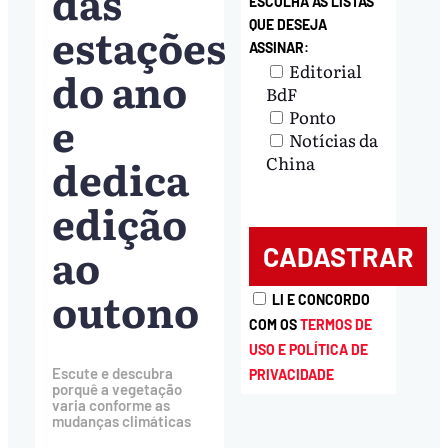
das
ESCOLHA AS LISTAS
estações
QUE DESEJA
ASSINAR:
Editorial
do ano
BdF
e
Ponto
Notícias da
dedica
China
edição
ao
outono
LI E CONCORDO
COM OS
TERMOS DE
USO E POLÍTICA DE
Escute e descubra
PRIVACIDADE
porquê a vegetação
varia conforme as
mudanças climáticas