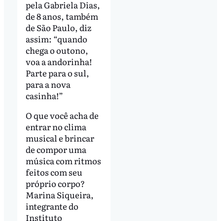
pela Gabriela Dias,
de 8 anos, também
de São Paulo, diz
assim: “quando
chega o outono,
voa a andorinha!
Parte para o sul,
para a nova
casinha!”
O que você acha de
entrar no clima
musical e brincar
de compor uma
música com ritmos
feitos com seu
próprio corpo?
Marina Siqueira,
integrante do
Instituto