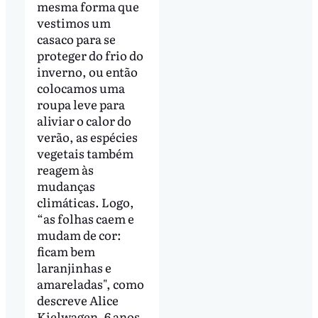
mesma forma que
vestimos um
casaco para se
proteger do frio do
inverno, ou então
colocamos uma
roupa leve para
aliviar o calor do
verão, as espécies
vegetais também
reagem às
mudanças
climáticas. Logo,
“as folhas caem e
mudam de cor:
ficam bem
laranjinhas e
amareladas", como
descreve Alice
Kielwagen, 6 anos,