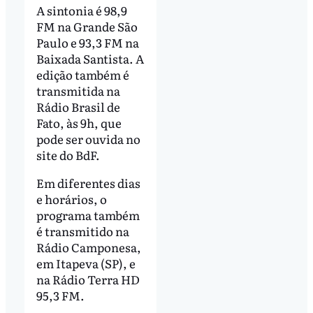
A sintonia é 98,9
FM na Grande São
Paulo e 93,3 FM na
Baixada Santista. A
edição também é
transmitida na
Rádio Brasil de
Fato, às 9h, que
pode ser ouvida no
site do BdF.
Em diferentes dias
e horários, o
programa também
é transmitido na
Rádio Camponesa,
em Itapeva (SP), e
na Rádio Terra HD
95,3 FM.