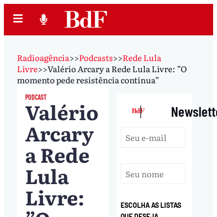
Radioagência
>>
Podcasts
>>
Rede Lula
Livre
>>
Valério Arcary a Rede Lula Livre: ”O
momento pede resistência contínua”
PODCAST
Valério
|
Newslett
Arcary
a Rede
Lula
Livre:
ESCOLHA AS LISTAS
QUE DESEJA