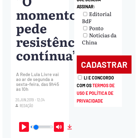
”O
ASSINAR:
momento
Editorial
BdF
pede
Ponto
Notícias da
resistência
China
contínua”
A Rede Lula Livre vai
LI E CONCORDO
ao ar de segunda a
sexta-feira, das 9h45
COM OS
TERMOS DE
às 10h
USO E POLÍTICA DE
20.JUN.2019 - 12:34
PRIVACIDADE
REDAÇÃO
Play
Mute
Download