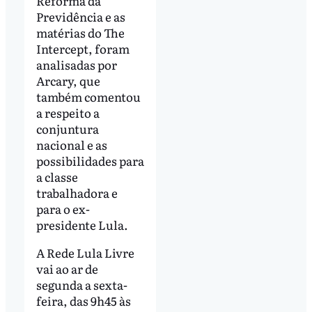
Reforma da
Previdência e as
matérias do The
Intercept, foram
analisadas por
Arcary, que
também comentou
a respeito a
conjuntura
nacional e as
possibilidades para
a classe
trabalhadora e
para o ex-
presidente Lula.
A Rede Lula Livre
vai ao ar de
segunda a sexta-
feira, das 9h45 às