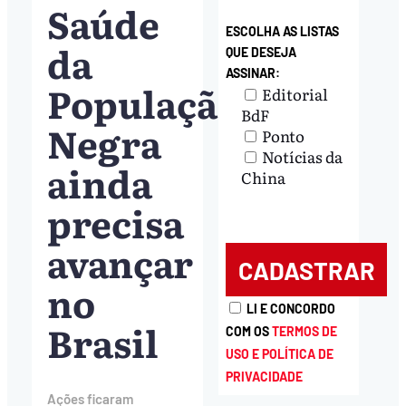
Saúde
ESCOLHA AS LISTAS
da
QUE DESEJA
ASSINAR:
População
Editorial
BdF
Negra
Ponto
Notícias da
ainda
China
precisa
avançar
no
LI E CONCORDO
Brasil
COM OS
TERMOS DE
USO E POLÍTICA DE
PRIVACIDADE
Ações ficaram