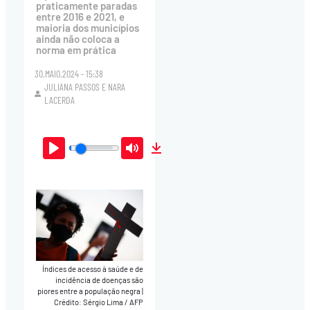
praticamente paradas
entre 2016 e 2021, e
maioria dos municípios
ainda não coloca a
norma em prática
30.MAIO.2024 - 15:38
JULIANA PASSOS
E
NARA
LACERDA
Play
Mute
Download
Índices de acesso à saúde e de
incidência de doenças são
piores entre a população negra
|
Crédito: Sérgio Lima / AFP