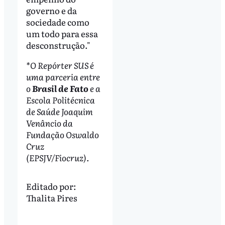
governo e da
sociedade como
um todo para essa
desconstrução."
*O Repórter SUS é
uma parceria entre
o
Brasil de Fato
e a
Escola Politécnica
de Saúde Joaquim
Venâncio da
Fundação Oswaldo
Cruz
(EPSJV/Fiocruz).
Editado por:
Thalita Pires