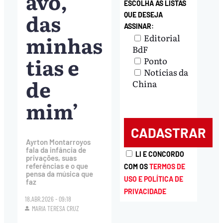
avó,
ESCOLHA AS LISTAS
das
QUE DESEJA
ASSINAR:
minhas
Editorial
BdF
tias e
Ponto
Notícias da
de
China
mim’
Ayrton Montarroyos
fala da infância de
LI E CONCORDO
privações, suas
referências e o que
COM OS
TERMOS DE
pensa da música que
USO E POLÍTICA DE
faz
PRIVACIDADE
18.ABR.2026 - 09:18
MARIA TERESA CRUZ