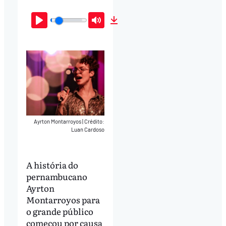
Play
Mute
Download
Ayrton Montarroyos
|
Crédito:
Luan Cardoso
A história do
pernambucano
Ayrton
Montarroyos para
o grande público
começou por causa