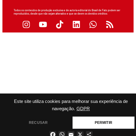
Todos os conteúdos de produção exclusiva e de autoria editorial do Brasil de Fato podem ser
reproduzidos, desde que não sejam alterados e que se deem os devidos créditos.
Este site utiliza cookies para melhorar sua experiência de
navegação.
GDPR
RECUSAR
PERMITIR
Facebook
WhatsApp
Email
X
Share