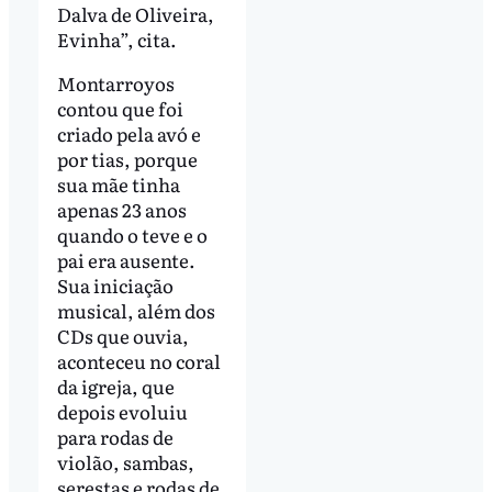
Dalva de Oliveira,
Evinha”, cita.
Montarroyos
contou que foi
criado pela avó e
por tias, porque
sua mãe tinha
apenas 23 anos
quando o teve e o
pai era ausente.
Sua iniciação
musical, além dos
CDs que ouvia,
aconteceu no coral
da igreja, que
depois evoluiu
para rodas de
violão, sambas,
serestas e rodas de