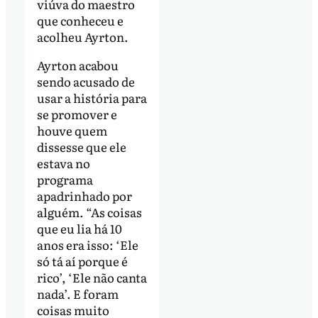
viúva do maestro
que conheceu e
acolheu Ayrton.
Ayrton acabou
sendo acusado de
usar a história para
se promover e
houve quem
dissesse que ele
estava no
programa
apadrinhado por
alguém. “As coisas
que eu lia há 10
anos era isso: ‘Ele
só tá aí porque é
rico’, ‘Ele não canta
nada’. E foram
coisas muito