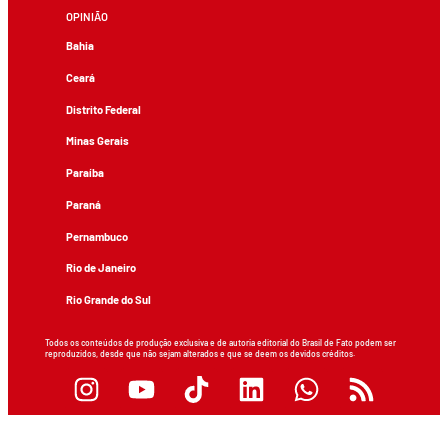
OPINIÃO
Bahia
Ceará
Distrito Federal
Minas Gerais
Paraíba
Paraná
Pernambuco
Rio de Janeiro
Rio Grande do Sul
Todos os conteúdos de produção exclusiva e de autoria editorial do Brasil de Fato podem ser
reproduzidos, desde que não sejam alterados e que se deem os devidos créditos.