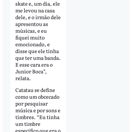
skate e, um dia, ele
me levou na casa
dele, e o irmão dele
apresentou as
músicas, e eu
fiquei muito
emocionado, e
disse que ele tinha
que ter uma banda.
E esse cara era o
Junior Boca”,
relata.
Catatau se define
como um obcecado
por pesquisar
música e por sons e
timbres. “Eu tinha
um timbre
específico que era o