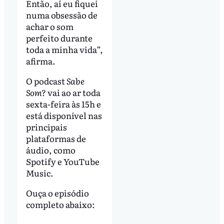
Então, aí eu fiquei
numa obsessão de
achar o som
perfeito durante
toda a minha vida”,
afirma.
O podcast
Sabe
Som?
vai ao ar toda
sexta-feira às 15h e
está disponível nas
principais
plataformas de
áudio, como
Spotify e YouTube
Music.
Ouça o episódio
completo abaixo: