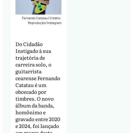
Fernando Catatau
|
Crédito:
Reprodução/Instagram
Do Cidadão
Instigado à sua
trajetória de
carreira solo, o
guitarrista
cearense Fernando
Catatau é um
obcecado por
timbres. O novo
álbum da banda,
homônimo e
gravado entre 2020
e 2024, foi lançado
em março deste