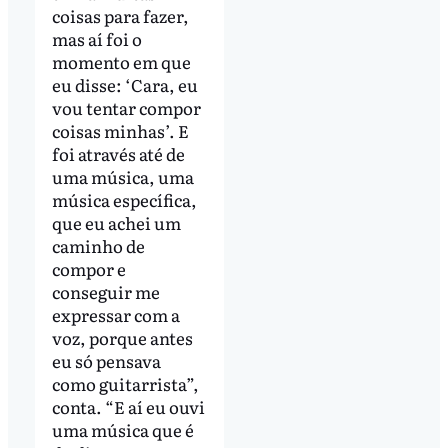
coisas para fazer,
mas aí foi o
momento em que
eu disse: ‘Cara, eu
vou tentar compor
coisas minhas’. E
foi através até de
uma música, uma
música específica,
que eu achei um
caminho de
compor e
conseguir me
expressar com a
voz, porque antes
eu só pensava
como guitarrista”,
conta. “E aí eu ouvi
uma música que é