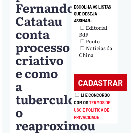
Fernando
ESCOLHA AS LISTAS
QUE DESEJA
Catatau
ASSINAR:
Editorial
conta
BdF
Ponto
processo
Notícias da
criativo
China
e como
a
tuberculose
LI E CONCORDO
COM OS
TERMOS DE
o
USO E POLÍTICA DE
PRIVACIDADE
reaproximou