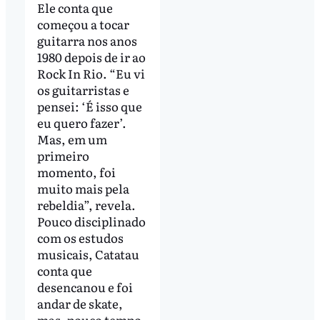
Ele conta que
começou a tocar
guitarra nos anos
1980 depois de ir ao
Rock In Rio. “Eu vi
os guitarristas e
pensei: ‘É isso que
eu quero fazer’.
Mas, em um
primeiro
momento, foi
muito mais pela
rebeldia”, revela.
Pouco disciplinado
com os estudos
musicais, Catatau
conta que
desencanou e foi
andar de skate,
mas, pouco tempo