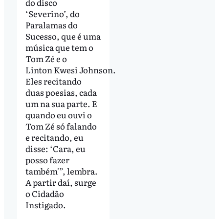
do disco
‘Severino’, do
Paralamas do
Sucesso, que é uma
música que tem o
Tom Zé e o
Linton Kwesi Johnson.
Eles recitando
duas poesias, cada
um na sua parte. E
quando eu ouvi o
Tom Zé só falando
e recitando, eu
disse: ‘Cara, eu
posso fazer
também'”, lembra.
A partir daí, surge
o Cidadão
Instigado.