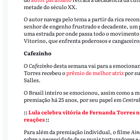
metade do século XX.
O autor navega pelo tema a partir da rica reco
senhor de engenho frustrado e decadente, um po
uma estrada por onde passa todo o movimento 
Vitorino, que enfrenta poderosos e cangaceiro
Cafezinho
O
Cafezinho
desta semana vai para a emocionan
Torres recebeu o
prêmio de melhor atriz
por su
Salles.
O Brasil inteiro se emocionou, assim como a 
premiação há 25 anos, por seu papel em
Central
::
Lula celebra vitória de Fernanda Torres no
reações
::
Para além da premiação individual, o filme
Ain
sobre a necessidade de se punir torturadores e 