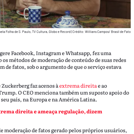
pela Folha de S. Paulo, TV Cultura, Globo e Record
|
Crédito: Willians Campos/ Brasil de Fato
gere Facebook, Instagram e Whatsapp, fez uma
o os métodos de moderação de conteúdo de suas redes
m de fatos, sob o argumento de que o serviço estava
e Zuckerberg faz acenos à
extrema direita
e ao
d Trump. O CEO menciona também um suposto apoio do
 seu país, na Europa e na América Latina.
trema direita e ameaça regulação, dizem
de moderação de fatos gerado pelos próprios usuários,