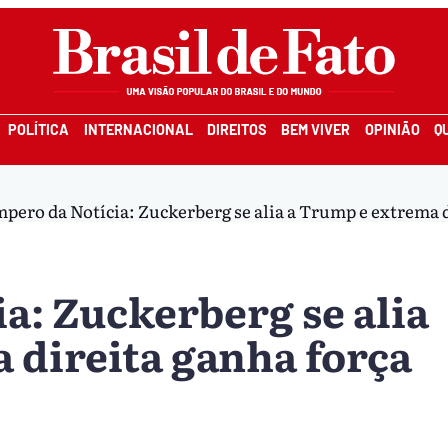
POLÍTICA
INTERNACIONAL
DIREITOS
BEM VIVER
OPINIÃO
Q
pero da Notícia: Zuckerberg se alia a Trump e extrema di
a: Zuckerberg se alia
 direita ganha força