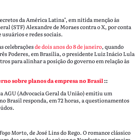
ecretos da América Latina", em nítida menção às
ral (STF) Alexandre de Moraes contra o X, por conta
 usuários e redes sociais.
às celebrações
de dois anos do 8 de janeiro
, quando
ês Poderes, em Brasília, o presidente Luiz Inácio Lula
ros para alinhar a posição do governo em relação às
rno sobre planos da empresa no Brasil
::
e a AGU (Advocacia Geral da União) emitiu um
no Brasil responda, em 72 horas, a questionamentos
eúdos.
Fogo Morto
, de José Lins do Rego. O romance clássico
ltura dos engenhos de açúcar no Nordeste na primeira