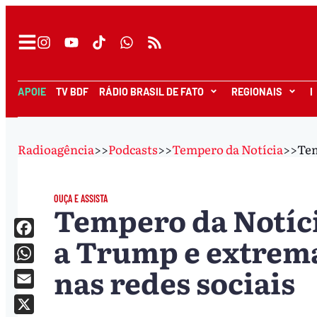
APOIE
TV BDF
RÁDIO BRASIL DE FATO
REGIONAIS
I
Radioagência
>>
Podcasts
>>
Tempero da Notícia
>>
Tem
OUÇA E ASSISTA
Tempero da Notíci
a Trump e extrema
Facebook
nas redes sociais
WhatsApp
Email