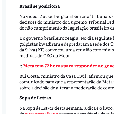
Brasil se posiciona
No vídeo, Zuckerberg também cita "tribunais s
decisões do ministro do Supremo Tribunal Fede
do não cumprimento da legislação brasileira de
E o governo brasileiro reagiu. No dia seguinte 
golpistas invadiram e depredaram a sede dos Tr
da Silva (PT) convocou uma reunião com minist
medidas do CEO da Meta.
::
Meta tem 72 horas para responder ao gove
Rui Costa, ministro da Casa Civil, afirmou qu
comunicado para que a representação da Meta 
sobre a decisão de alterar a moderação de cont
Sopa de Letras
Na
Sopa de Letras
desta semana, a dica é o livro
do
autor paraibano
retrata a decadência da cu