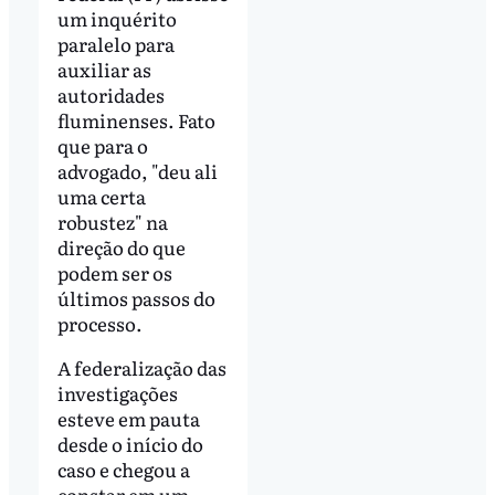
um inquérito
paralelo para
auxiliar as
autoridades
fluminenses. Fato
que para o
advogado, "deu ali
uma certa
robustez" na
direção do que
podem ser os
últimos passos do
processo.
A federalização das
investigações
esteve em pauta
desde o início do
caso e chegou a
constar em um