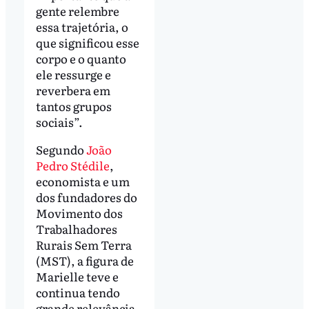
gente relembre
essa trajetória, o
que significou esse
corpo e o quanto
ele ressurge e
reverbera em
tantos grupos
sociais”.
Segundo
João
Pedro Stédile
,
economista e um
dos fundadores do
Movimento dos
Trabalhadores
Rurais Sem Terra
(MST), a figura de
Marielle teve e
continua tendo
grande relevância