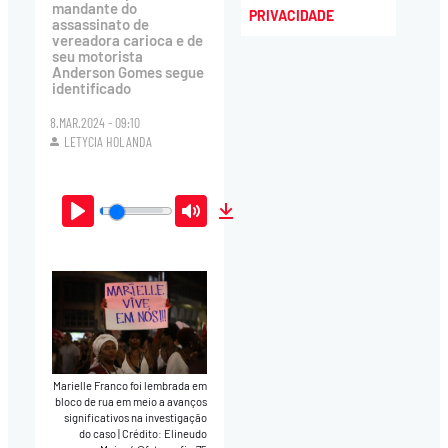
mandante do
PRIVACIDADE
assassinato de
vereadora carioca e de
seu motorista
Anderson Gomes segue
identificado
8.MAR.2024 - 09:10
LETYCIA HOLANDA
Play
Mute
Download
Marielle Franco foi lembrada em
bloco de rua em meio a avanços
significativos na investigação
do caso
|
Crédito: Elineudo