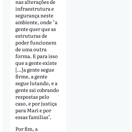
nas alterações de
infraestrutura e
segurança neste
ambiente, onde "a
gente quer que as
estruturas de
poder funcionem
de uma outra
forma. E para isso
que a gente existe
[…]a gente segue
firme, a gente
segue lutando, e a
gente sai cobrando
respostas pelo
caso, e por justiça
para Mari e por
essas famílias".
Por fim, a