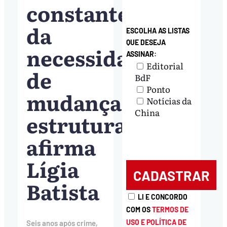
constante
da
ESCOLHA AS LISTAS
QUE DESEJA
necessidade
ASSINAR:
Editorial
de
BdF
Ponto
mudanças
Notícias da
China
estruturais’,
afirma
Lígia
Batista
LI E CONCORDO
COM OS
TERMOS DE
USO E POLÍTICA DE
Seis anos após crime,