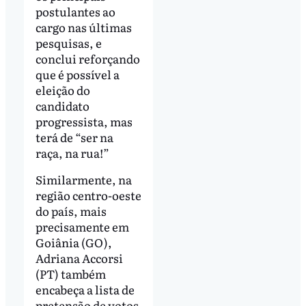
postulantes ao
cargo nas últimas
pesquisas, e
conclui reforçando
que é possível a
eleição do
candidato
progressista, mas
terá de “ser na
raça, na rua!”
Similarmente, na
região centro-oeste
do país, mais
precisamente em
Goiânia (GO),
Adriana Accorsi
(PT) também
encabeça a lista de
pretensão de votos