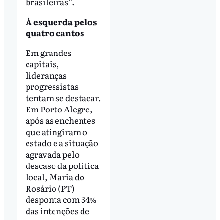
brasileiras”.
À esquerda pelos
quatro cantos
Em grandes
capitais,
lideranças
progressistas
tentam se destacar.
Em Porto Alegre,
após as enchentes
que atingiram o
estado e a situação
agravada pelo
descaso da política
local, Maria do
Rosário (PT)
desponta com 34%
das intenções de