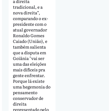
a direita
tradicional, e a
nova direita”,
comparando o ex-
presidente com o
atual governador
Ronaldo Gomes
Caiado (União), e
também salienta
que a disputa em
Goiânia "vai ser
uma das eleições
mais difíceis pra
gente enfrentar.
Porque lá existe
uma hegemonia do
pensamento
conservador de
direita
representado pelo