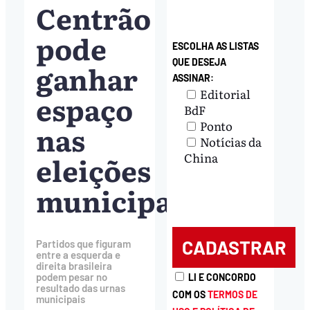
Centrão
pode
ESCOLHA AS LISTAS
QUE DESEJA
ganhar
ASSINAR:
Editorial
espaço
BdF
Ponto
nas
Notícias da
eleições
China
municipais
Partidos que figuram
entre a esquerda e
direita brasileira
podem pesar no
LI E CONCORDO
resultado das urnas
COM OS
TERMOS DE
municipais