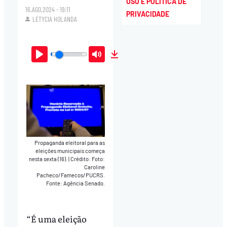
USO E POLÍTICA DE
16.AGO.2024 - 19:11
PRIVACIDADE
LETYCIA HOLANDA
Play
Mute
Download
Propaganda eleitoral para as
eleições municipais começa
nesta sexta (16).
|
Crédito: Foto:
Caroline
Pacheco/Famecos/PUCRS.
Fonte: Agência Senado.
“É uma eleição