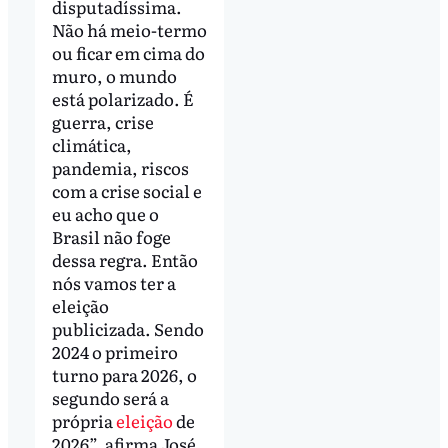
disputadíssima.
Não há meio-termo
ou ficar em cima do
muro, o mundo
está polarizado. É
guerra, crise
climática,
pandemia, riscos
com a crise social e
eu acho que o
Brasil não foge
dessa regra. Então
nós vamos ter a
eleição
publicizada. Sendo
2024 o primeiro
turno para 2026, o
segundo será a
própria
eleição
de
2026”, afirma José