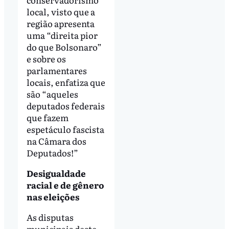
local, visto que a
região apresenta
uma “direita pior
do que Bolsonaro”
e sobre os
parlamentares
locais, enfatiza que
são “aqueles
deputados federais
que fazem
espetáculo fascista
na Câmara dos
Deputados!”
Desigualdade
racial e de gênero
nas eleições
As disputas
municipais deste