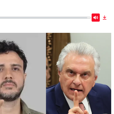
Mute
Dow