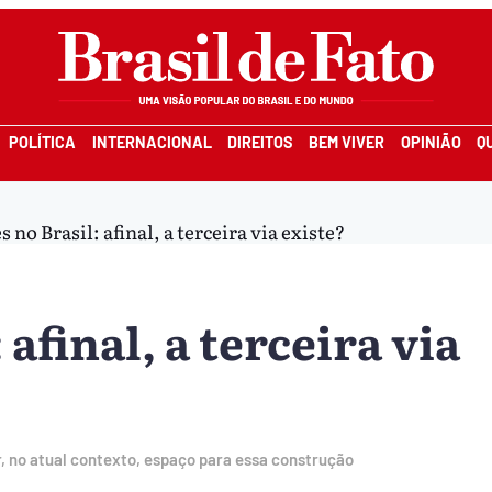
POLÍTICA
INTERNACIONAL
DIREITOS
BEM VIVER
OPINIÃO
Q
s no Brasil: afinal, a terceira via existe?
 afinal, a terceira via
, no atual contexto, espaço para essa construção