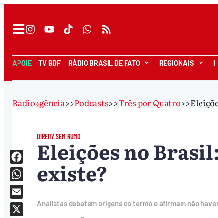
APOIE
TV BDF
RÁDIO BRASIL DE FATO
REGIONAIS
I
Radioagência
>>
Podcasts
>>
Três por Quatro
>>
Eleiçõe
DIREITA SEM RUMO
Eleições no Brasil:
existe?
Facebook
WhatsApp
Analistas debatem origens do termo e afirmam não haver
Email