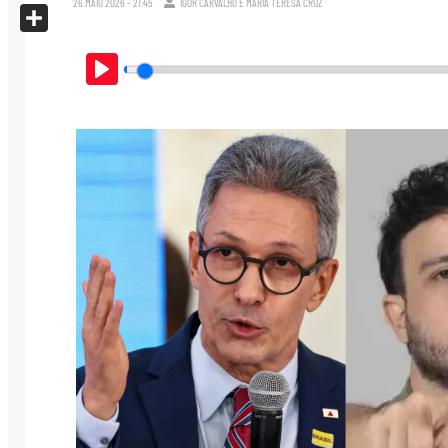
26.MAIO.2026 - 21:45
IGOR CARVALHO
E
MARIA TERESA CRUZ
X
Share
Play