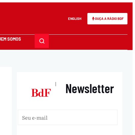
ENGLISH
OUÇA A RÁDIO BDF
UEM SOMOS
Newsletter
|