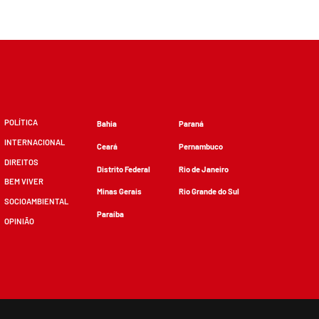
POLÍTICA
Bahia
Paraná
INTERNACIONAL
Ceará
Pernambuco
DIREITOS
Distrito Federal
Rio de Janeiro
BEM VIVER
Minas Gerais
Rio Grande do Sul
SOCIOAMBIENTAL
Paraíba
OPINIÃO
zidos, desde que não sejam alterados e que se deem os devidos créditos.