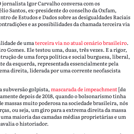
 O jornalista Igor Carvalho conversa com os
Hélio Santos, ex-presidente do conselho da Oxfam,
 Centro de Estudos e Dados sobre as desigualdades Raciais
contradições e as possibilidades da chamada terceira via
bilidade de uma
terceira via no atual cenário brasileiro
.
iro Gomes. Ele testou uma, duas, três vezes. E a rigor,
trução de uma força política e social burguesa, liberal,
te da esquerda, representada essencialmente pela
rema direita, liderada por uma corrente neofascista
 a subversão golpista,
mascarada de impeachment
[
da
damente depois de 2018, quando o bolsonarismo tinha
e massas muito poderosa na sociedade brasileira, nós
ças, ou seja, um giro para a extrema direita da massa
e uma maioria das camadas médias proprietárias e um
avalia o historiador.