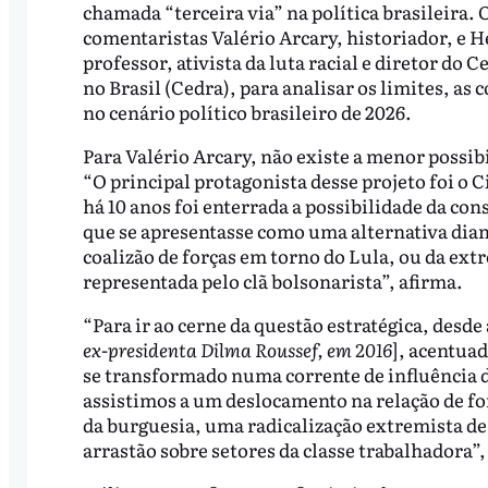
chamada “terceira via” na política brasileira.
comentaristas Valério Arcary, historiador, e 
professor, ativista da luta racial e diretor do
no Brasil (Cedra), para analisar os limites, as 
no cenário político brasileiro de 2026.
Para Valério Arcary, não existe a menor possi
“O principal protagonista desse projeto foi o C
há 10 anos foi enterrada a possibilidade da cons
que se apresentasse como uma alternativa dian
coalizão de forças em torno do Lula, ou da ext
representada pelo clã bolsonarista”, afirma.
“Para ir ao cerne da questão estratégica, desde
ex-presidenta Dilma Roussef, em 2016
], acentua
se transformado numa corrente de influência d
assistimos a um deslocamento na relação de for
da burguesia, uma radicalização extremista d
arrastão sobre setores da classe trabalhadora”, 