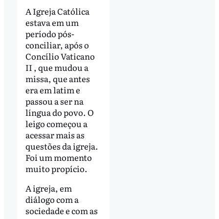
A Igreja Católica
estava em um
período pós-
conciliar, após o
Concílio Vaticano
II , que mudou a
missa, que antes
era em latim e
passou a ser na
língua do povo. O
leigo começou a
acessar mais as
questões da igreja.
Foi um momento
muito propício.
A igreja, em
diálogo com a
sociedade e com as