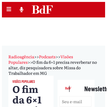
Radioagência
>>
Podcasts
>>
Visões
Populares
>>
O fim da 6×1 precisa reverberar no
altar, diz pesquisadora sobre Missa do
Trabalhador em MG
VISÕES POPULARES
O fim
|
Newslett
da 6×1