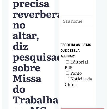
precisa
reverberar
no
altar,
diz
ESCOLHA AS LISTAS
QUE DESEJA
pesquisadora
ASSINAR:
Editorial
sobre
BdF
Ponto
Missa
Notícias da
do
China
Trabalhador