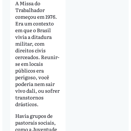
A Missa do
Trabalhador
começou em 1976.
Era um contexto
em que o Brasil
vivia a ditadura
militar, com
direitos civis
cerceados. Reunir-
se em locais
públicos era
perigoso, você
poderia nem sair
vivo dali, ou sofrer
transtornos
drásticos.
Havia grupos de
pastorais sociais,
como a Juventude