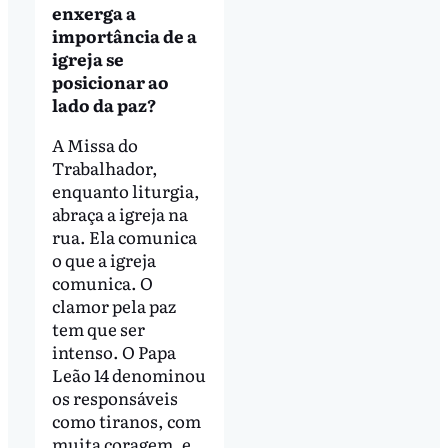
enxerga a
importância de a
igreja se
posicionar ao
lado da paz?
A Missa do
Trabalhador,
enquanto liturgia,
abraça a igreja na
rua. Ela comunica
o que a igreja
comunica. O
clamor pela paz
tem que ser
intenso. O Papa
Leão 14 denominou
os responsáveis
como tiranos, com
muita coragem, e