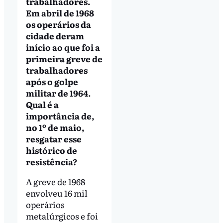
trabalhadores.
Em abril de 1968
os operários da
cidade deram
início ao que foi a
primeira greve de
trabalhadores
após o golpe
militar de 1964.
Qual é a
importância de,
no 1º de maio,
resgatar esse
histórico de
resistência?
A greve de 1968
envolveu 16 mil
operários
metalúrgicos e foi