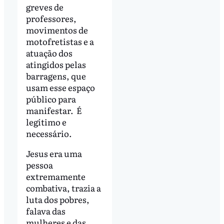
greves de
professores,
movimentos de
motofretistas e a
atuação dos
atingidos pelas
barragens, que
usam esse espaço
público para
manifestar. É
legítimo e
necessário.
Jesus era uma
pessoa
extremamente
combativa, trazia a
luta dos pobres,
falava das
mulheres e das