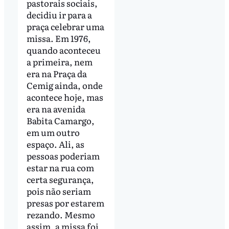
pastorais sociais,
decidiu ir para a
praça celebrar uma
missa. Em 1976,
quando aconteceu
a primeira, nem
era na Praça da
Cemig ainda, onde
acontece hoje, mas
era na avenida
Babita Camargo,
em um outro
espaço. Ali, as
pessoas poderiam
estar na rua com
certa segurança,
pois não seriam
presas por estarem
rezando. Mesmo
assim, a missa foi