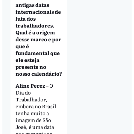
antigas datas
internacionais de
luta dos
trabalhadores.
Qual é a origem
desse marco e por
que é
fundamental que
ele esteja
presente no
nosso calendário?
Aline Perez –
O
Dia do
Trabalhador,
embora no Brasil
tenha muito a
imagem de São
José, é uma data
que remonta ao