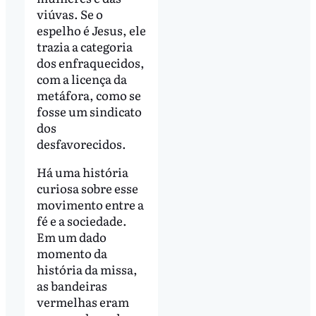
viúvas. Se o
espelho é Jesus, ele
trazia a categoria
dos enfraquecidos,
com a licença da
metáfora, como se
fosse um sindicato
dos
desfavorecidos.
Há uma história
curiosa sobre esse
movimento entre a
fé e a sociedade.
Em um dado
momento da
história da missa,
as bandeiras
vermelhas eram