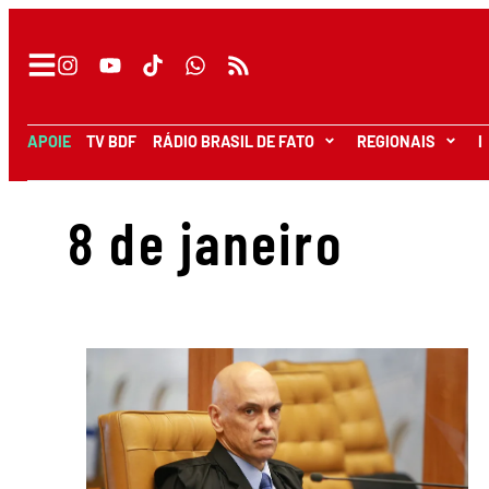
APOIE
TV BDF
RÁDIO BRASIL DE FATO
REGIONAIS
I
8 de janeiro