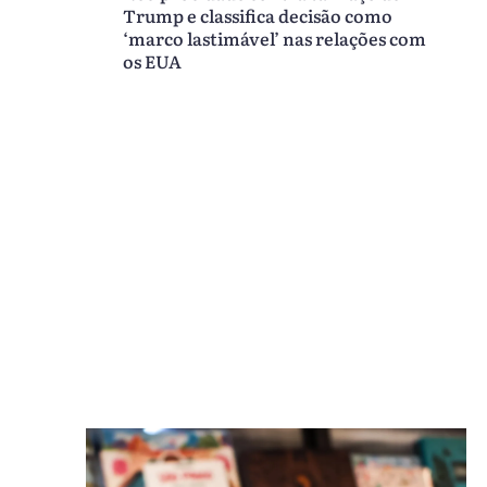
Trump e classifica decisão como
‘marco lastimável’ nas relações com
os EUA