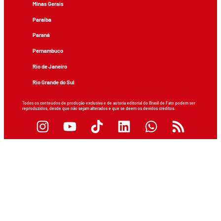
Minas Gerais
Paraíba
Paraná
Pernambuco
Rio de Janeiro
Rio Grande do Sul
Todos os conteúdos de produção exclusiva e de autoria editorial do Brasil de Fato podem ser
reproduzidos, desde que não sejam alterados e que se deem os devidos créditos.