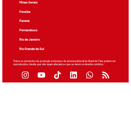
Minas Gerais
Paraíba
Paraná
Pernambuco
Rio de Janeiro
Rio Grande do Sul
Todos os conteúdos de produção exclusiva e de autoria editorial do Brasil de Fato podem ser
reproduzidos, desde que não sejam alterados e que se deem os devidos créditos.