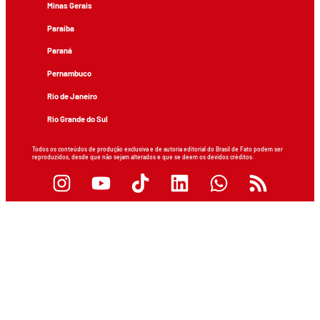
Minas Gerais
Paraíba
Paraná
Pernambuco
Rio de Janeiro
Rio Grande do Sul
Todos os conteúdos de produção exclusiva e de autoria editorial do Brasil de Fato podem ser
reproduzidos, desde que não sejam alterados e que se deem os devidos créditos.