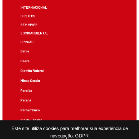
INTERNACIONAL
DIREITOS
BEM VIVER
SOCIOAMBIENTAL
OPINIÃO
Bahia
Ceará
Distrito Federal
Minas Gerais
Paraíba
Paraná
Pernambuco
Rio de Janeiro
Este site utiliza cookies para melhorar sua experiência de
Rio Grande do Sul
navegação.
GDPR