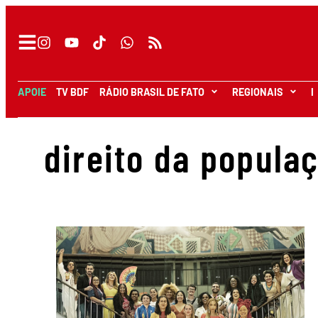
APOIE
TV BDF
RÁDIO BRASIL DE FATO
REGIONAIS
I
direito da popula