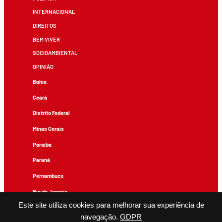
INTERNACIONAL
DIREITOS
BEM VIVER
SOCIOAMBIENTAL
OPINIÃO
Bahia
Ceará
Distrito Federal
Minas Gerais
Paraíba
Paraná
Pernambuco
Rio de Janeiro
Este site utiliza cookies para melhorar sua experiência de
Rio Grande do Sul
navegação.
GDPR