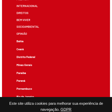
INTERNACIONAL
DIREITOS
BEM VIVER
SOCIOAMBIENTAL
OPINIÃO
Bahia
Ceará
Distrito Federal
Minas Gerais
Paraíba
Paraná
Pernambuco
Rio de Janeiro
Este site utiliza cookies para melhorar sua experiência de
Rio Grande do Sul
navegação.
GDPR