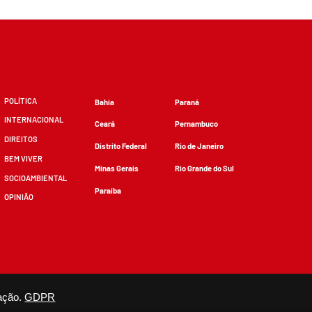
POLÍTICA
Bahia
Paraná
INTERNACIONAL
Ceará
Pernambuco
DIREITOS
Distrito Federal
Rio de Janeiro
BEM VIVER
Minas Gerais
Rio Grande do Sul
SOCIOAMBIENTAL
Paraíba
OPINIÃO
zidos, desde que não sejam alterados e que se deem os devidos créditos.
ação.
GDPR