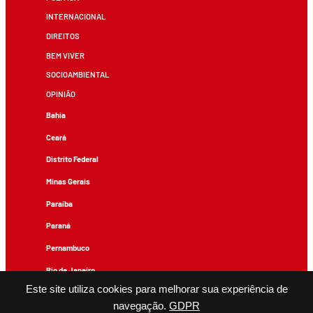
INTERNACIONAL
DIREITOS
BEM VIVER
SOCIOAMBIENTAL
OPINIÃO
Bahia
Ceará
Distrito Federal
Minas Gerais
Paraíba
Paraná
Pernambuco
Rio de Janeiro
Este site utiliza cookies para melhorar sua experiência de
Rio Grande do Sul
navegação.
GDPR