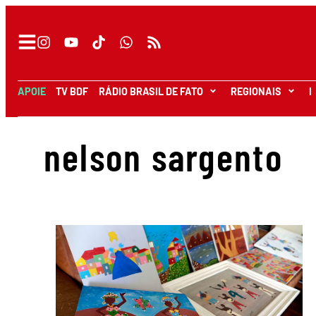
APOIE
TV BDF
RÁDIO BRASIL DE FATO
REGIONAIS
I
nelson sargento