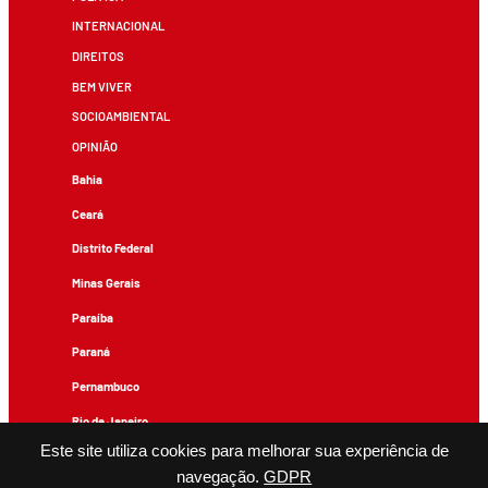
INTERNACIONAL
DIREITOS
BEM VIVER
SOCIOAMBIENTAL
OPINIÃO
Bahia
Ceará
Distrito Federal
Minas Gerais
Paraíba
Paraná
Pernambuco
Rio de Janeiro
Este site utiliza cookies para melhorar sua experiência de
Rio Grande do Sul
navegação.
GDPR