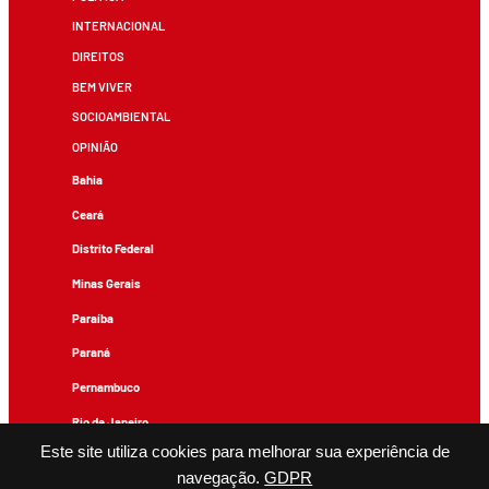
INTERNACIONAL
DIREITOS
BEM VIVER
SOCIOAMBIENTAL
OPINIÃO
Bahia
Ceará
Distrito Federal
Minas Gerais
Paraíba
Paraná
Pernambuco
Rio de Janeiro
Este site utiliza cookies para melhorar sua experiência de
Rio Grande do Sul
navegação.
GDPR