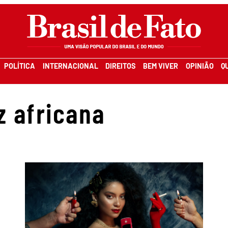
POLÍTICA
INTERNACIONAL
DIREITOS
BEM VIVER
OPINIÃO
Q
z africana