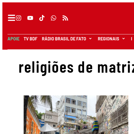
APOIE
TV BDF
RÁDIO BRASIL DE FATO
REGIONAIS
I
religiões de matri