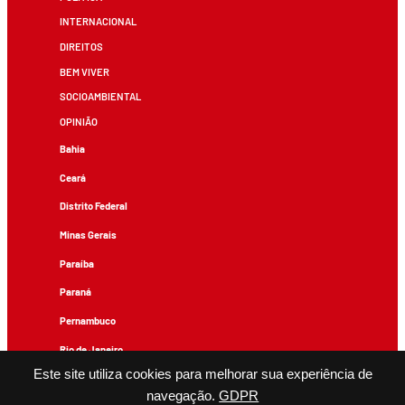
INTERNACIONAL
DIREITOS
BEM VIVER
SOCIOAMBIENTAL
OPINIÃO
Bahia
Ceará
Distrito Federal
Minas Gerais
Paraíba
Paraná
Pernambuco
Rio de Janeiro
Este site utiliza cookies para melhorar sua experiência de
Rio Grande do Sul
navegação.
GDPR