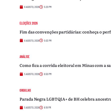
6 AGOSTO, 2026
5:20 PM
ELEIÇÕES 2026
Fim das convenções partidárias: conheça o perf
6 AGOSTO, 2026
5:03 PM
ANÁLISE
Como fica a corrida eleitoral em Minas com a sa
5 AGOSTO, 2026
6:50 PM
ORGULHO
Parada Negra LGBTQIA+ de BH celebra ancestrali
5 AGOSTO, 2026
6:18 PM