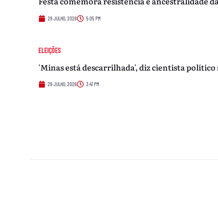
Festa comemora resistência e ancestralidade 
29 JULHO, 2026
5:05 PM
ELEIÇÕES
'Minas está descarrilhada', diz cientista políti
29 JULHO, 2026
3:41 PM