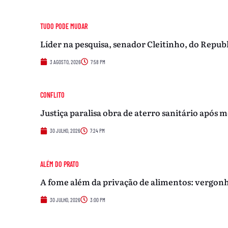
TUDO PODE MUDAR
Líder na pesquisa, senador Cleitinho, do Repub
3 AGOSTO, 2026
7:58 PM
CONFLITO
Justiça paralisa obra de aterro sanitário após
30 JULHO, 2026
7:24 PM
ALÉM DO PRATO
A fome além da privação de alimentos: vergon
30 JULHO, 2026
3:00 PM