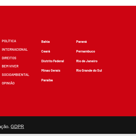
POLÍTICA
Bahia
Paraná
INTERNACIONAL
Ceará
Pernambuco
DIREITOS
Distrito Federal
Rio de Janeiro
BEM VIVER
Minas Gerais
Rio Grande do Sul
SOCIOAMBIENTAL
Paraíba
OPINIÃO
zidos, desde que não sejam alterados e que se deem os devidos créditos.
ação.
GDPR
×