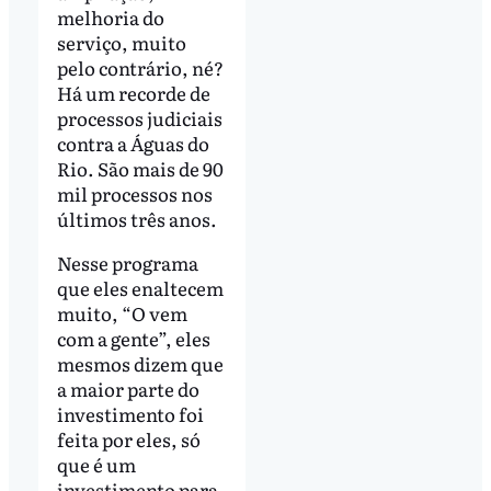
melhoria do
serviço, muito
pelo contrário, né?
Há um recorde de
processos judiciais
contra a Águas do
Rio. São mais de 90
mil processos nos
últimos três anos.
Nesse programa
que eles enaltecem
muito, “O vem
com a gente”, eles
mesmos dizem que
a maior parte do
investimento foi
feita por eles, só
que é um
investimento para