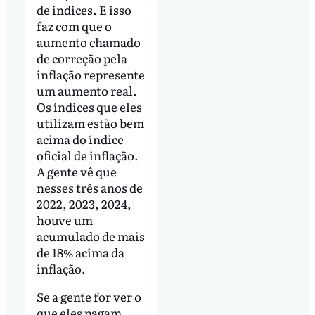
de índices. E isso
faz com que o
aumento chamado
de correção pela
inflação represente
um aumento real.
Os índices que eles
utilizam estão bem
acima do índice
oficial de inflação.
A gente vê que
nesses três anos de
2022, 2023, 2024,
houve um
acumulado de mais
de 18% acima da
inflação.
Se a gente for ver o
que eles pagam