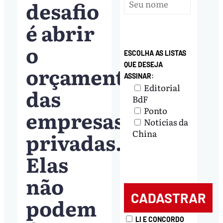
desafio
é abrir
o
ESCOLHA AS LISTAS
QUE DESEJA
orçamento
ASSINAR:
Editorial
das
BdF
Ponto
empresas
Notícias da
privadas.
China
Elas
não
podem
LI E CONCORDO