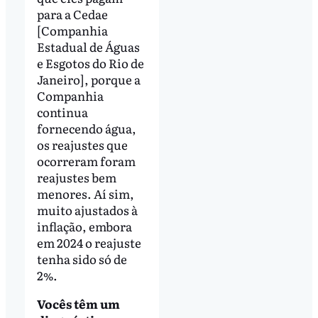
para a Cedae
[Companhia
Estadual de Águas
e Esgotos do Rio de
Janeiro], porque a
Companhia
continua
fornecendo água,
os reajustes que
ocorreram foram
reajustes bem
menores. Aí sim,
muito ajustados à
inflação, embora
em 2024 o reajuste
tenha sido só de
2%.
Vocês têm um