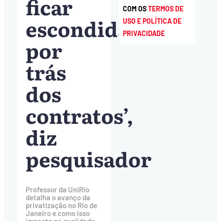
ficar
COM OS
TERMOS DE
escondidas
USO E POLÍTICA DE
PRIVACIDADE
por
trás
dos
contratos’,
diz
pesquisador
Professor da UniRio
detalha o avanço da
privatização no Rio de
Janeiro e como isso