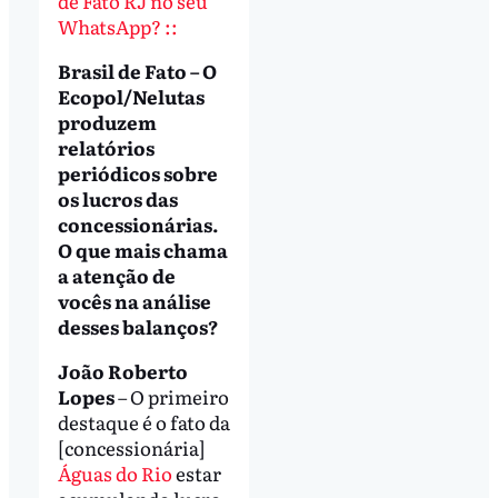
de Fato RJ no seu
WhatsApp? ::
Brasil de Fato – O
Ecopol/Nelutas
produzem
relatórios
periódicos sobre
os lucros das
concessionárias.
O que mais chama
a atenção de
vocês na análise
desses balanços?
João Roberto
Lopes
– O primeiro
destaque é o fato da
[concessionária]
Águas do Rio
estar