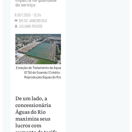
impacta na qualidade
do serviço
8.OUT.2025 - 12:24
RIO DE JANEIRO (RJ)
JULIANA PASSOS
Estação de Tratamento de Água
(ETA) do Guandu
|
Crédito:
Reprodução/Águas do Rio
De um lado, a
concessionária
Águas do Rio
maximiza seus
lucros com
aumento da tarifa,