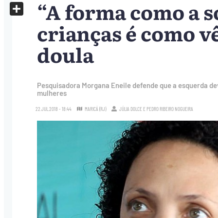
“A forma como a s
X
Share
crianças é como vê
doula
Pesquisadora Morgana Eneile defende que a esquerda de
mulheres
22.JUL.2018 - 18:44
MARICÁ (RJ)
JÚLIA DOLCE
E
PEDRO RIBEIRO NOGUEIRA