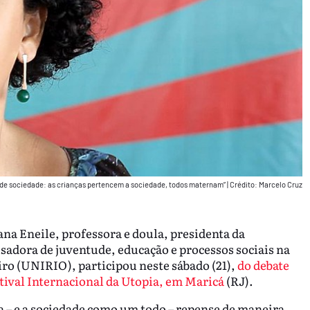
ta de sociedade: as crianças pertencem a sociedade, todos maternam”
|
Crédito: Marcelo Cruz
na Eneile, professora e doula, presidenta da
sadora de juventude, educação e processos sociais na
iro (UNIRIO), participou neste sábado (21),
do debate
estival Internacional da Utopia, em Maricá
(RJ).
 – e a sociedade como um todo – repense de maneira