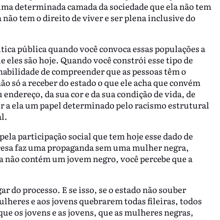
 uma determinada camada da sociedade que ela não tem
 não tem o direito de viver e ser plena inclusive do
lítica pública quando você convoca essas populações a
ue eles são hoje. Quando você constrói esse tipo de
 habilidade de compreender que as pessoas têm o
não só a receber do estado o que ele acha que convém
endereço, da sua cor e da sua condição de vida, de
or a ela um papel determinado pelo racismo estrutural
l.
pela participação social que tem hoje esse dado de
esa faz uma propaganda sem uma mulher negra,
a não contém um jovem negro, você percebe que a
r do processo. E se isso, se o estado não souber
ulheres e aos jovens quebrarem todas fileiras, todos
ue os jovens e as jovens, que as mulheres negras,