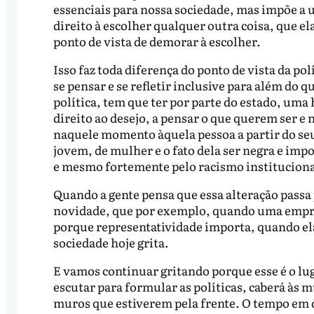
essenciais para nossa sociedade, mas impõe a
direito à escolher qualquer outra coisa, que ela
ponto de vista de demorar à escolher.
Isso faz toda diferença do ponto de vista da po
se pensar e se refletir inclusive para além do q
política, tem que ter por parte do estado, uma
direito ao desejo, a pensar o que querem ser e 
naquele momento àquela pessoa a partir do seu 
jovem, de mulher e o fato dela ser negra e imp
e mesmo fortemente pelo racismo instituciona
Quando a gente pensa que essa alteração passa 
novidade, que por exemplo, quando uma empr
porque representatividade importa, quando el
sociedade hoje grita.
E vamos continuar gritando porque esse é o luga
escutar para formular as políticas, caberá às m
muros que estiverem pela frente. O tempo em q