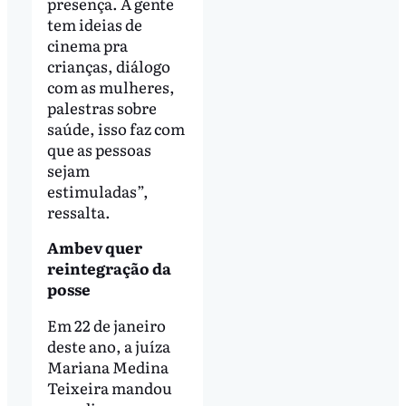
presença. A gente
tem ideias de
cinema pra
crianças, diálogo
com as mulheres,
palestras sobre
saúde, isso faz com
que as pessoas
sejam
estimuladas”,
ressalta.
Ambev quer
reintegração da
posse
Em 22 de janeiro
deste ano, a juíza
Mariana Medina
Teixeira mandou