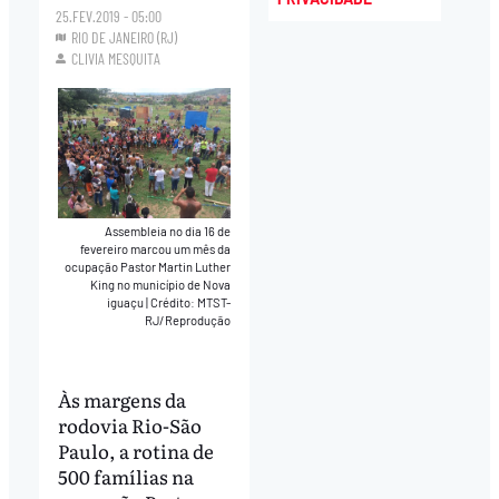
25.FEV.2019 - 05:00
RIO DE JANEIRO (RJ)
CLIVIA MESQUITA
Assembleia no dia 16 de
fevereiro marcou um mês da
ocupação Pastor Martin Luther
King no município de Nova
iguaçu
|
Crédito: MTST-
RJ/Reprodução
Às margens da
rodovia Rio-São
Paulo, a rotina de
500 famílias na