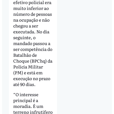
efetivo policial era
muito inferior ao
número de pessoas
na ocupação e não
chegou a ser
executada. No dia
seguinte, o
mandado passou a
ser competência do
Batalhão de
Choque (BPChq) da
Polícia Militar
(PM) e está em
execução no prazo
até 90 dias.
“O interesse
principal é a
moradia. É um
terreno infrutífero