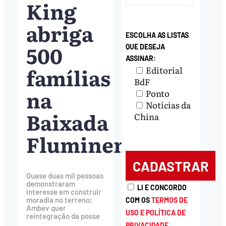
King
abriga
ESCOLHA AS LISTAS
500
QUE DESEJA
ASSINAR:
famílias
Editorial
BdF
na
Ponto
Notícias da
Baixada
China
Fluminense
Quase duas mil pessoas
demonstraram
LI E CONCORDO
interesse em construir
moradia no terreno;
COM OS
TERMOS DE
Ambev quer
USO E POLÍTICA DE
reintegração da posse
PRIVACIDADE