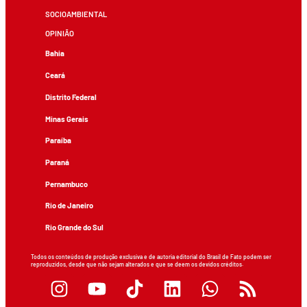
SOCIOAMBIENTAL
OPINIÃO
Bahia
Ceará
Distrito Federal
Minas Gerais
Paraíba
Paraná
Pernambuco
Rio de Janeiro
Rio Grande do Sul
Todos os conteúdos de produção exclusiva e de autoria editorial do Brasil de Fato podem ser
reproduzidos, desde que não sejam alterados e que se deem os devidos créditos.