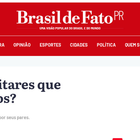
RA
OPINIÃO
ESPORTES
CIDADES
POLÍTICA
QUEM 
itares que
os?
por seus pares.