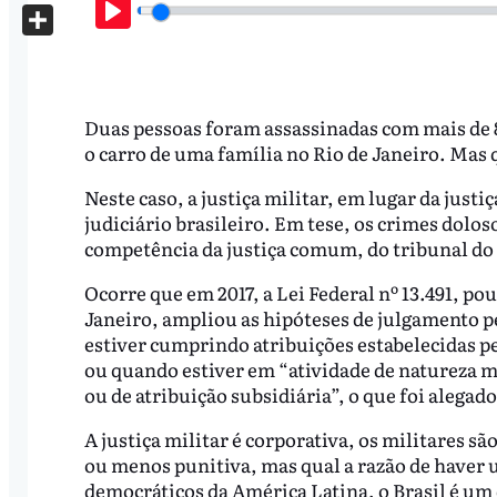
X
Play
Share
Duas pessoas foram assassinadas com mais de 8
o carro de uma família no Rio de Janeiro. Mas
Neste caso, a justiça militar, em lugar da just
judiciário brasileiro. Em tese, os crimes dolos
competência da justiça comum, do tribunal do 
Ocorre que em 2017, a Lei Federal nº 13.491, po
Janeiro, ampliou as hipóteses de julgamento pe
estiver cumprindo atribuições estabelecidas p
ou quando estiver em “atividade de natureza mil
ou de atribuição subsidiária”, o que foi alegad
A justiça militar é corporativa, os militares sã
ou menos punitiva, mas qual a razão de haver u
democráticos da América Latina, o Brasil é um 