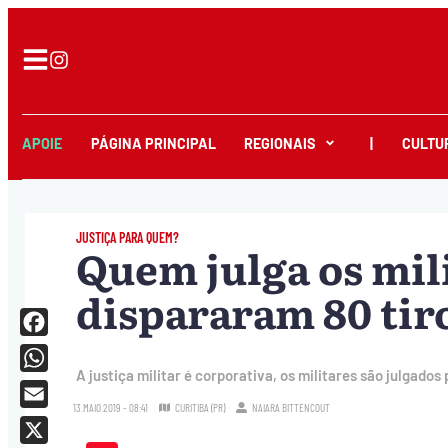
APOIE
PÁGINA PRINCIPAL
REGIONAIS
|
CULTU
JUSTIÇA PARA QUEM?
Quem julga os mil
dispararam 80 tir
Facebook
A justiça militar é corporativa, os militares são julgados 
WhatsApp
13.MAIO.2019 - 08:41
CURITIBA (PR)
NAIARA BITTENCOUT
Email