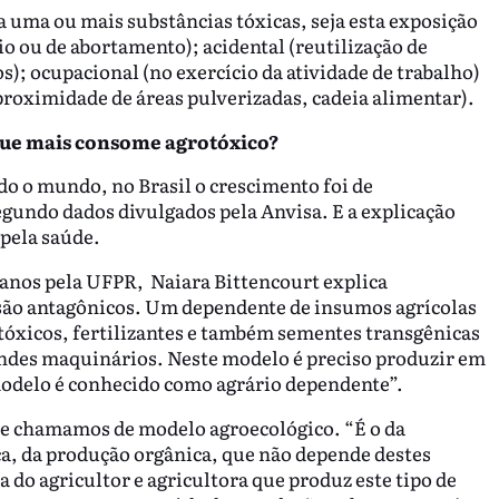
 uma ou mais substâncias tóxicas, seja esta exposição
io ou de abortamento); acidental (reutilização de
s); ocupacional (no exercício da atividade de trabalho)
proximidade de áreas pulverizadas, cadeia alimentar).
s que mais consome agrotóxico?
o o mundo, no Brasil o crescimento foi de
gundo dados divulgados pela Anvisa. E a explicação
 pela saúde.
anos pela UFPR, Naiara Bittencourt explica
 são antagônicos. Um dependente de insumos agrícolas
otóxicos, fertilizantes e também sementes transgênicas
andes maquinários. Neste modelo é preciso produzir em
 modelo é conhecido como agrário dependente”.
ue chamamos de modelo agroecológico. “É o da
ca, da produção orgânica, que não depende destes
a do agricultor e agricultora que produz este tipo de