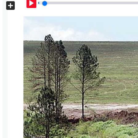
X
Play
Share