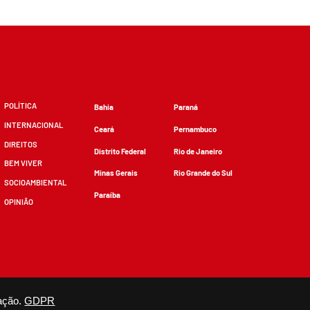
POLÍTICA
Bahia
Paraná
INTERNACIONAL
Ceará
Pernambuco
DIREITOS
Distrito Federal
Rio de Janeiro
BEM VIVER
Minas Gerais
Rio Grande do Sul
SOCIOAMBIENTAL
Paraíba
OPINIÃO
zidos, desde que não sejam alterados e que se deem os devidos créditos.
ação.
GDPR