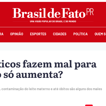
RA
OPINIÃO
ESPORTES
CIDADES
POLÍTICA
QUEM 
xicos fazem mal para
o só aumenta?
 contaminação do leite materno e até óbitos são alguns dos males