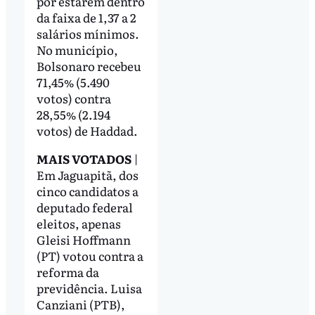
por estarem dentro
da faixa de 1,37 a 2
salários mínimos.
No município,
Bolsonaro recebeu
71,45% (5.490
votos) contra
28,55% (2.194
votos) de Haddad.
MAIS VOTADOS
|
Em Jaguapitã, dos
cinco candidatos a
deputado federal
eleitos, apenas
Gleisi Hoffmann
(PT) votou contra a
reforma da
previdência. Luisa
Canziani (PTB),