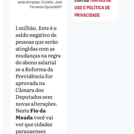
COM OS
TERMOS DE
serão atingidas.
|
Crédito: José
Fernando Ogura/ANPr
USO E POLÍTICA DE
PRIVACIDADE
1 milhão. Este é o
saldo negativo de
pessoas que serão
atingidas com as
mudanças na regra
do abono salarial
se a Reforma da
Previdência for
aprovada na
Câmara dos
Deputados sem
novas alterações.
Neste
Fio da
Meada
você vai
ver que cidades
paranaenses