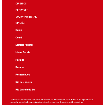
DIREITOS
BEM VIVER
SOCIOAMBIENTAL
OPINIÃO
Bahia
Ceará
Distrito Federal
Minas Gerais
Paraíba
Paraná
Pernambuco
Rio de Janeiro
Rio Grande do Sul
Todos os conteúdos de produção exclusiva e de autoria editorial do Brasil de Fato podem ser
reproduzidos, desde que não sejam alterados e que se deem os devidos créditos.