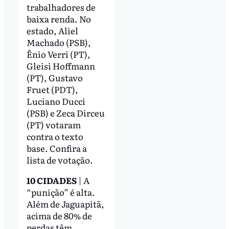
trabalhadores de
baixa renda. No
estado, Aliel
Machado (PSB),
Ênio Verri (PT),
Gleisi Hoffmann
(PT), Gustavo
Fruet (PDT),
Luciano Ducci
(PSB) e Zeca Dirceu
(PT) votaram
contra o texto
base. Confira a
lista de votação.
10 CIDADES
| A
“punição” é alta.
Além de Jaguapitã,
acima de 80% de
perdas têm