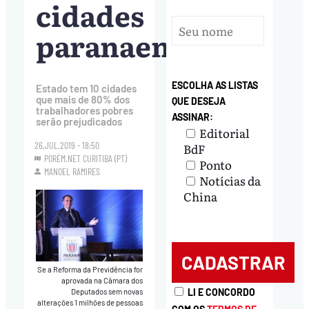
cidades
paranaenses
ESCOLHA AS LISTAS
Estado tem 10 cidades
que mais de 80% dos
QUE DESEJA
trabalhadores pobres
ASSINAR:
serão prejudicados
Editorial
26.JUL.2019 - 18:50
BdF
PORÉM.NET CURITIBA (PT)
Ponto
MANOEL RAMIRES
Notícias da
China
Se a Reforma da Previdência for
aprovada na Câmara dos
LI E CONCORDO
Deputados sem novas
alterações 1 milhões de pessoas