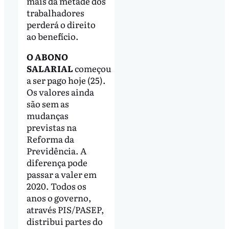
mais da metade dos
trabalhadores
perderá o direito
ao benefício.
O ABONO
SALARIAL
começou
a ser pago hoje (25).
Os valores ainda
são sem as
mudanças
previstas na
Reforma da
Previdência. A
diferença pode
passar a valer em
2020. Todos os
anos o governo,
através PIS/PASEP,
distribui partes do