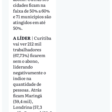
cidades ficam na
faixa de 50% a 60%
e 71 municípios são
atingidos em até
50%.
A LÍDER
| Curitiba
vai ver 212 mil
trabalhadores
(67,73%) ficarem
sem o abono,
liderando
negativamente o
índice na
quantidade de
pessoas. Atrás
ficam Maringá
(59,4 mil),
Londrina (57,3