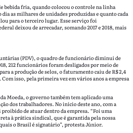
e bebida fria, quando colocou o controle na linha
o dia as milhares de unidades produzidas e quanto cada
u para o terceiro lugar. Esse serviço foi
ederal deixou de arrecadar, somando 2017 e 2018, mais
luntárias (PDV), o quadro de funcionário diminui de
018, 212 funcionários foram desligados por meio de
para a produção de selos, o faturamento caiu de R$ 2,4
. Com isso, pela primeira vez em vários anos a empresa
a da Moeda, o governo também tem aplicado uma
ação dos trabalhadores. No início deste ano, com a
i proibido de atuar dentro da empresa. “Foi uma
eta à prática sindical, que é garantida pela nossa
uais o Brasil é signatário”, protesta Júnior.