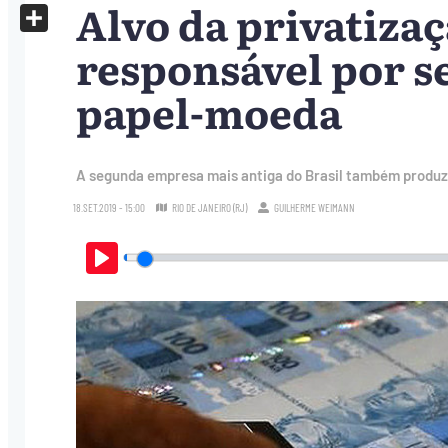
Alvo da privatiza
X
Share
responsável por s
papel-moeda
A segunda empresa mais antiga do Brasil também produz 
18.SET.2019 - 15:00
RIO DE JANEIRO (RJ)
GUILHERME WEIMANN
Play