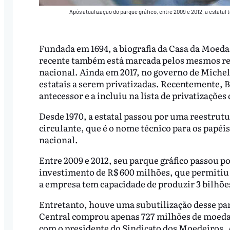
Após atualização do parque gráfico, entre 2009 e 2012, a estatal
Fundada em 1694, a biografia da Casa da Moeda e
recente também está marcada pelos mesmos ret
nacional. Ainda em 2017, no governo de Miche
estatais a serem privatizadas. Recentemente, B
antecessor e a incluiu na lista de privatizações
Desde 1970, a estatal passou por uma reestrutu
circulante, que é o nome técnico para os papéi
nacional.
Entre 2009 e 2012, seu parque gráfico passou p
investimento de R$ 600 milhões, que permitiu
a empresa tem capacidade de produzir 3 bilhõe
Entretanto, houve uma subutilização desse par
Central comprou apenas 727 milhões de moedas 
com o presidente do Sindicato dos Moedeiros, A