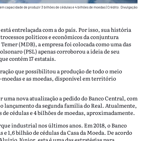
 tem capacidade de produzir 3 bilhões de cédulas e 4 bilhões de moedas
|
Crédito: Divulgação
stá entrelaçada com a do país. Por isso, sua história
rocessos políticos e econômicos da conjuntura
l Temer (MDB), a empresa foi colocada como uma das
olsonaro (PSL) apenas corroborou a ideia de seu
 que contém 17 estatais.
ração que possibilitou a produção de todo o meio
s-moedas e as moedas, disponível em território
or uma nova atualização a pedido do Banco Central, com
 o lançamento da segunda família do Real. Atualmente,
s de cédulas e 4 bilhões de moedas, aproximadamente.
que industrial nos últimos anos. Em 2018, o Banco
e 1,6 bilhão de cédulas da Casa da Moeda. De acordo
luízio Júnior, esta é uma das estratégias para