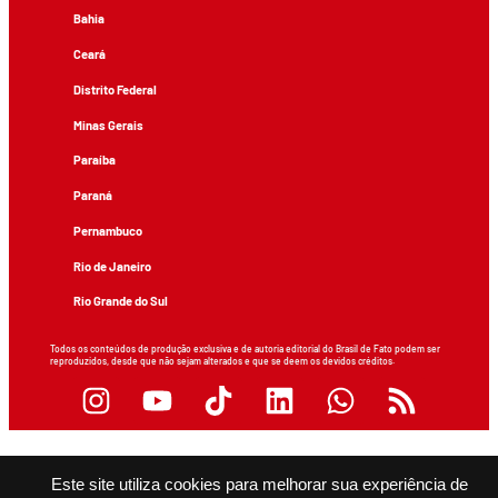
Bahia
Ceará
Distrito Federal
Minas Gerais
Paraíba
Paraná
Pernambuco
Rio de Janeiro
Rio Grande do Sul
Todos os conteúdos de produção exclusiva e de autoria editorial do Brasil de Fato podem ser
reproduzidos, desde que não sejam alterados e que se deem os devidos créditos.
Este site utiliza cookies para melhorar sua experiência de