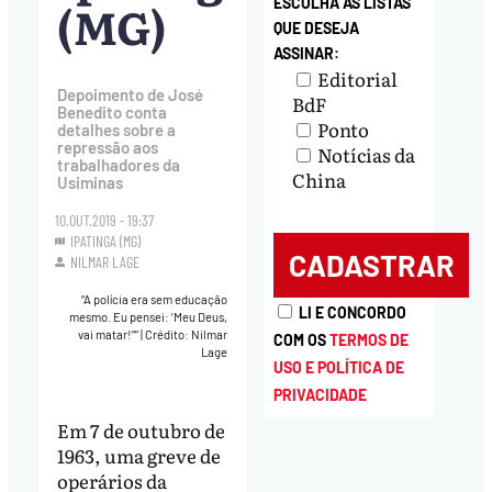
(MG)
ESCOLHA AS LISTAS
QUE DESEJA
ASSINAR:
Editorial
Depoimento de José
BdF
Benedito conta
Ponto
detalhes sobre a
repressão aos
Notícias da
trabalhadores da
China
Usiminas
10.OUT.2019 - 19:37
IPATINGA (MG)
NILMAR LAGE
“A polícia era sem educação
LI E CONCORDO
mesmo. Eu pensei: ‘Meu Deus,
vai matar!””
|
Crédito: Nilmar
COM OS
TERMOS DE
Lage
USO E POLÍTICA DE
PRIVACIDADE
Em 7 de outubro de
1963, uma greve de
operários da