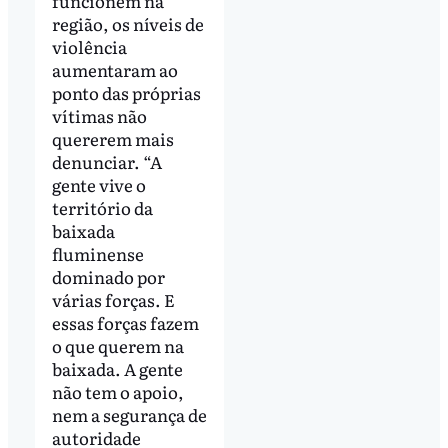
funcionem na
região, os níveis de
violência
aumentaram ao
ponto das próprias
vítimas não
quererem mais
denunciar. “A
gente vive o
território da
baixada
fluminense
dominado por
várias forças. E
essas forças fazem
o que querem na
baixada. A gente
não tem o apoio,
nem a segurança de
autoridade