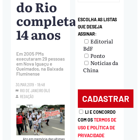
do Rio
completa
ESCOLHA AS LISTAS
QUE DESEJA
14 anos
ASSINAR:
Editorial
BdF
Em 2005 PMs
Ponto
executaram 29 pessoas
Notícias da
em Nova Iguaçu e
China
Queimados, na Baixada
Fluminense
30.MAR.2019 - 18:48
RIO DE JANEIRO (RJ)
REDAÇÃO
LI E CONCORDO
COM OS
TERMOS DE
USO E POLÍTICA DE
PRIVACIDADE
Ato em memória das vítimas