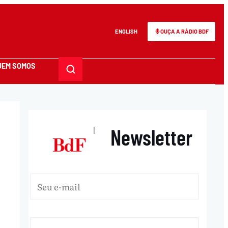
ENGLISH
OUÇA A RÁDIO BDF
UEM SOMOS
Newsletter
|