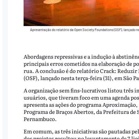
Apresentação do relatório da Open Society Foundations (OSF), lançado nes
Abordagens repressivas e a indução à abstinên
principais erros cometidos na elaboração de po
rua. A conclusão é do relatório Crack: Reduzi
(OSF), lançado nesta terça-feira (31), em São Pa
A organização sem fins-lucrativos listou três i
usuários, que tiveram foco em uma agenda posit
apresenta as ações do programa Aproximação, 
Programa de Braços Abertos, da Prefeitura de
Pernambuco.
Em comum, as três iniciativas são pautadas pel
dos projetos resultou no levantamento de 7 liç