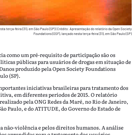
ta terça-feira (31), em São Paulo (SP)
|
Crédito: Apresentação do relatório da Open Society
Foundations (OSF), lançado nesta terça-feira (31), em São Paulo (SP)
cia como um pré-requisito de participação são os
líticas públicas para usuários de drogas em situação de
r Danos produzido pela Open Society Foundations
ulo (SP).
mportantes iniciativas brasileiras para tratamento dos
iva, em diferentes períodos de 2015. O relatório
realizado pela ONG Redes da Maré, no Rio de Janeiro,
 São Paulo, e do ATITUDE, do Governo do Estado de
a não-violência e pelos direitos humanos. A análise
ões aprendidas para o tratamento dos usuários.