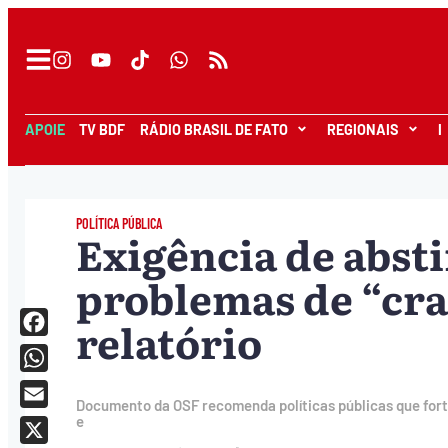
APOIE
TV BDF
RÁDIO BRASIL DE FATO
REGIONAIS
I
POLÍTICA PÚBLICA
Exigência de abst
problemas de “cra
relatório
Facebook
WhatsApp
Documento da OSF recomenda políticas públicas que fort
Email
e