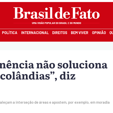
POLÍTICA
INTERNACIONAL
DIREITOS
BEM VIVER
OPINIÃO
Q
inência não soluciona
colândias”, diz
aleçam a interseção de áreas e apostem, por exemplo, em moradia