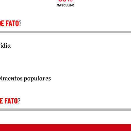
MASCULINO
DE FATO
?
ídia
vimentos populares
E FATO
?