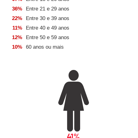
36%
Entre 21 e 29 anos
re
22%
Entre 30 e 39 anos
11%
Entre 40 e 49 anos
12%
Entre 50 e 59 anos
10%
60 anos ou mais
41%