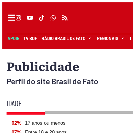
APOIE
TV BDF
RÁDIO BRASIL DE FATO
REGIONAIS
I
Publicidade
Perfil do site Brasil de Fato
IDADE
ebook
tsApp
02%
17 anos ou menos
il
07%
Entre 18 e 20 anos