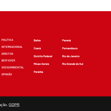
POLÍTICA
Bahia
Paraná
INTERNACIONAL
Ceará
Pernambuco
DIREITOS
Distrito Federal
Rio de Janeiro
BEM VIVER
Minas Gerais
Rio Grande do Sul
SOCIOAMBIENTAL
Paraíba
OPINIÃO
ação.
GDPR
zidos, desde que não sejam alterados e que se deem os devidos créditos.