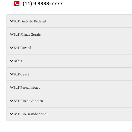
(11) 9 8888-7777
BdF Distrito Federal
BdF Minas Gerais
BdF Paraná
Bahia
BdF Ceará
BdF Pernambuco
BdF Rio de Janeiro
BdF Rio Grande do Sul