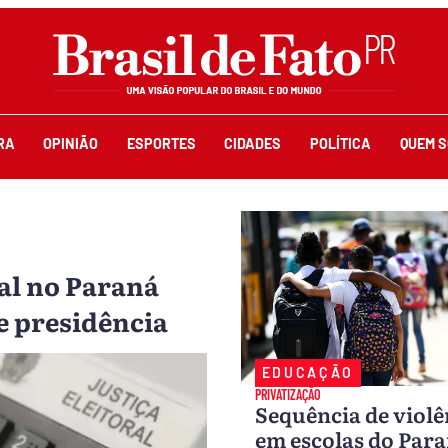
RA
OPINIÃO
ESPORTES
CIDADES
POLÍTICA
QUEM 
ral no Paraná
e presidência
EDUCAÇÃO
PRIVATIZAÇÃO
Sequência de violê
em escolas do Par