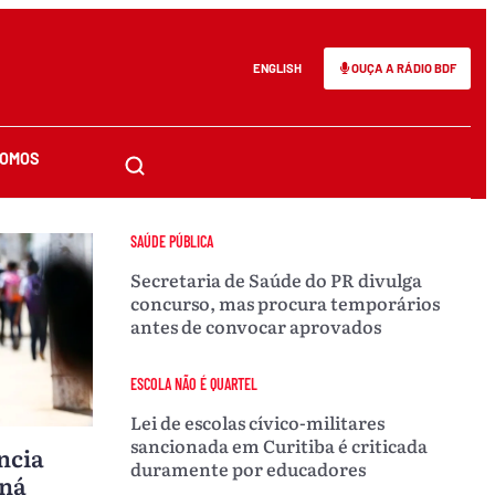
ENGLISH
OUÇA A RÁDIO BDF
SOMOS
SAÚDE PÚBLICA
Secretaria de Saúde do PR divulga
concurso, mas procura temporários
antes de convocar aprovados
ESCOLA NÃO É QUARTEL
Lei de escolas cívico-militares
sancionada em Curitiba é criticada
ncia
duramente por educadores
aná