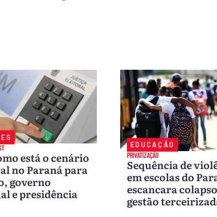
ÕES
EDUCAÇÃO
ST
omo está o cenário
PRIVATIZAÇÃO
Sequência de viol
ral no Paraná para
em escolas do Par
o, governo
escancara colapso
al e presidência
gestão terceirizad