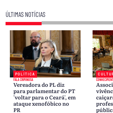
ÚLTIMAS NOTÍCIAS
POLÍTICA
CULTU
FALA CRIMINOSA
CONHECIMEN
Vereadora do PL diz
Associ
para parlamentar do PT
vivênc
'voltar para o Ceará', em
caiçar
ataque xenofóbico no
profes
PR
públic