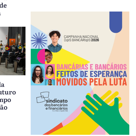
 de
a
da
futuro
ampo
rão