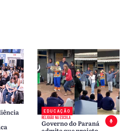
diência
EDUCAÇÃO
RELIGIÃO NA ESCOLA
Governo do Paraná
ica
admite que projeto