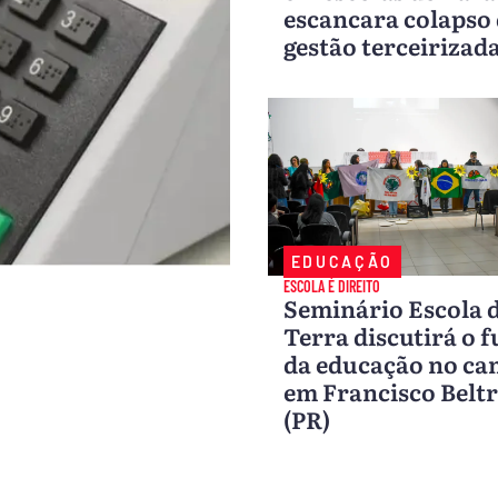
escancara colapso
gestão terceirizad
EDUCAÇÃO
ESCOLA É DIREITO
Seminário Escola 
Terra discutirá o 
da educação no c
em Francisco Belt
(PR)