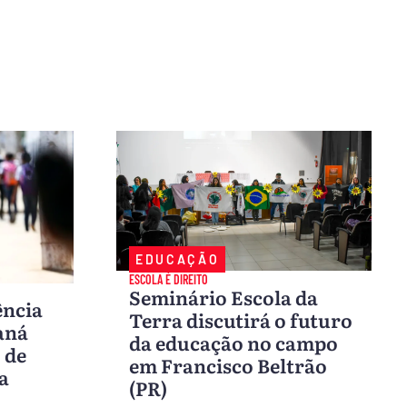
EDUCAÇÃO
ESCOLA É DIREITO
Seminário Escola da
ência
Terra discutirá o futuro
aná
da educação no campo
 de
em Francisco Beltrão
a
(PR)