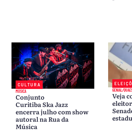
ELEIÇ
CULTURA
GENIAL/QUAE
MÚSICA
Veja c
Conjunto
eleito
Curitiba Ska Jazz
Senad
encerra julho com show
estadu
autoral na Rua da
Música