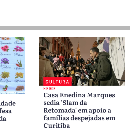
CULTURA
HIP HOP
Casa Enedina Marques
sedia 'Slam da
idade
Retomada' em apoio a
fesa
famílias despejadas em
 da
Curitiba