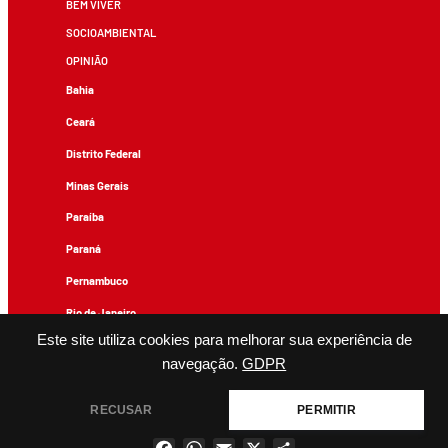
BEM VIVER
SOCIOAMBIENTAL
OPINIÃO
Bahia
Ceará
Distrito Federal
Minas Gerais
Paraíba
Paraná
Pernambuco
Rio de Janeiro
Este site utiliza cookies para melhorar sua experiência de
Rio Grande do Sul
navegação.
GDPR
Todos os conteúdos de produção exclusiva e de autoria editorial do Brasil de Fato podem ser
reproduzidos, desde que não sejam alterados e que se deem os devidos créditos.
RECUSAR
PERMITIR
Facebook
WhatsApp
Email
X
Share