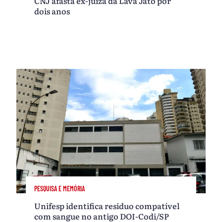
CNJ afasta ex-juíza da Lava Jato por
dois anos
PESQUISA E MEMÓRIA
Unifesp identifica resíduo compatível
com sangue no antigo DOI-Codi/SP