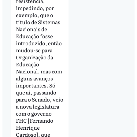
resistência,
impedindo, por
exemplo, que o
título de Sistemas
Nacionais de
Educação fosse
introduzido, então
mudou-se para
Organização da
Educação
Nacional, mas com
alguns avanços
importantes. Só
que aí, passando
para o Senado, veio
a nova legislatura
com o governo
FHC [Fernando
Henrique
Cardoso], que