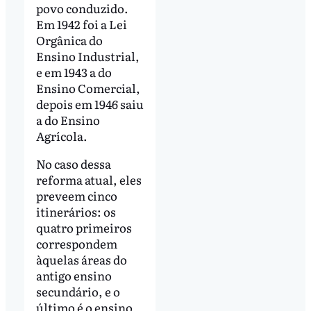
povo conduzido.
Em 1942 foi a Lei
Orgânica do
Ensino Industrial,
e em 1943 a do
Ensino Comercial,
depois em 1946 saiu
a do Ensino
Agrícola.
No caso dessa
reforma atual, eles
preveem cinco
itinerários: os
quatro primeiros
correspondem
àquelas áreas do
antigo ensino
secundário, e o
último é o ensino