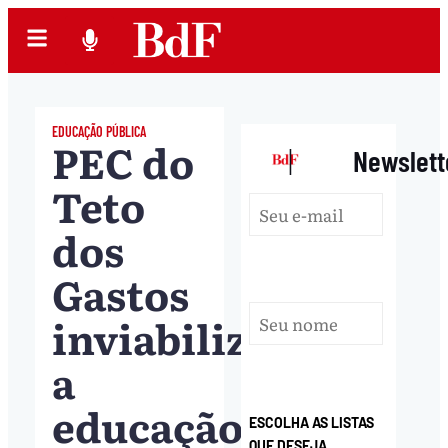
EDUCAÇÃO PÚBLICA
PEC do
|
Newslett
Teto
dos
Gastos
inviabilizou
a
educação
ESCOLHA AS LISTAS
QUE DESEJA