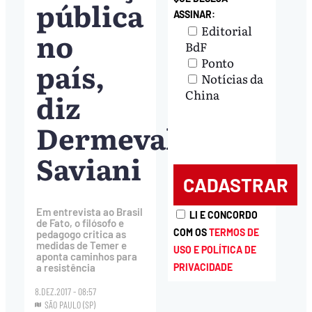
pública
ASSINAR:
Editorial
no
BdF
Ponto
país,
Notícias da
diz
China
Dermeval
Saviani
Em entrevista ao Brasil
LI E CONCORDO
de Fato, o filósofo e
COM OS
TERMOS DE
pedagogo critica as
medidas de Temer e
USO E POLÍTICA DE
aponta caminhos para
PRIVACIDADE
a resistência
8.DEZ.2017 - 08:57
SÃO PAULO (SP)