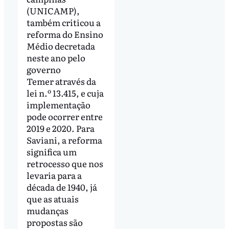
(UNICAMP),
também criticou a
reforma do Ensino
Médio decretada
neste ano pelo
governo
Temer através da
lei n.º 13.415, e cuja
implementação
pode ocorrer entre
2019 e 2020. Para
Saviani, a reforma
significa um
retrocesso que nos
levaria para a
década de 1940, já
que as atuais
mudanças
propostas são