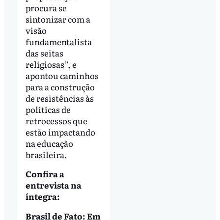
procura se
sintonizar com a
visão
fundamentalista
das seitas
religiosas”, e
apontou caminhos
para a construção
de resistências às
políticas de
retrocessos que
estão impactando
na educação
brasileira.
Confira a
entrevista na
íntegra:
Brasil de Fato: Em