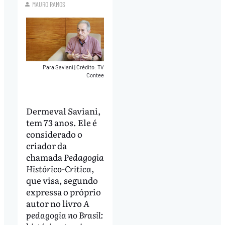
MAURO RAMOS
Para Saviani
|
Crédito: TV
Contee
Dermeval Saviani,
tem 73 anos. Ele é
considerado o
criador da
chamada
Pedagogia
Histórico-Crítica
,
que visa, segundo
expressa o próprio
autor no livro
A
pedagogia no Brasil: