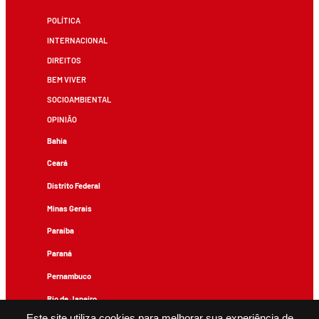
POLÍTICA
INTERNACIONAL
DIREITOS
BEM VIVER
SOCIOAMBIENTAL
OPINIÃO
Bahia
Ceará
Distrito Federal
Minas Gerais
Paraíba
Paraná
Pernambuco
Rio de Janeiro
Este site utiliza cookies para melhorar sua experiência de